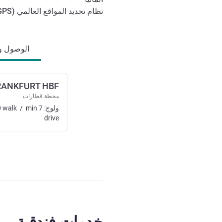
نظام تحديد المواقع العالمي (
GPS
الوصول والتنقل
الوصول وال
RANKFURT HBF
محطة قطارات
ولوج:
7
min
/
walk
0
drive
خدمات فندقية