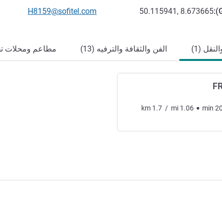
تواصل معنا عبر البريد الإلكترون
H8159@sofitel.com
50.115941, 8.673665
):
نقل (1)
الفن والثقافة والترفيه (13)
مطاعم ومحلات تجار
F
km
1.7
/
mi
1.06
min
2