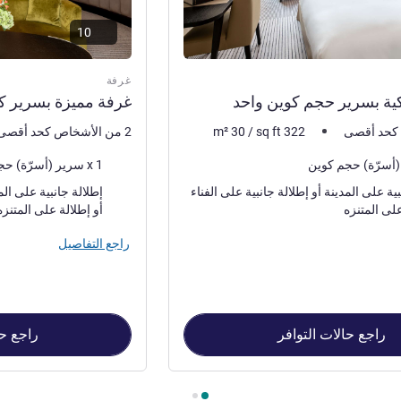
10
غرفة
ية بسرير حجم كوين واحد
غرفة مميزة بسرير ك
322
sq ft
/
30
m²
2 من الأشخاص كحد أقصى
فرش السرير
1 x سرير (أسرّة) حجم كوين
المناظر:
إطلالة جانبية على المدينة أو إطلالة جانبية على الفناء
أو إطلالة على المتنزه
راجع التفاصيل
راجع حالات التوافر
راجع حا
 حجم كوين واحد , غرفة 2 : غرفة مميزة بسرير كوين واحد