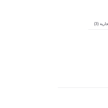
ي
ية (3)