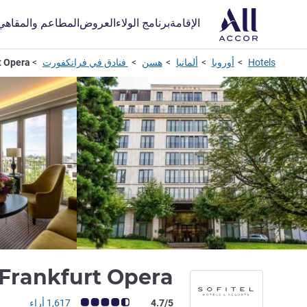
الإقامة
برنامج الولاء
العروض
المطاعم والمقاهي
Hotels
أوروبا
ألمانيا
هسن
فنادق في فرانكفورت
t Opera
 Frankfurt Opera
ملاحظة أراء العملاء (رأي ALL)
4.7/5
1,617 أراء