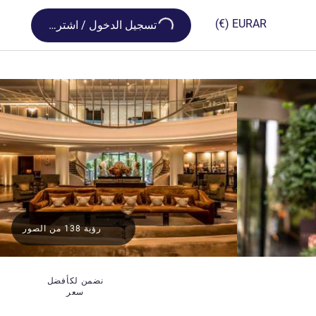
Loading...
(€)
EUR
AR
تسجيل الدخول / اشترك
رؤية 138 من الصور
نضمن لكأفضل
سعر