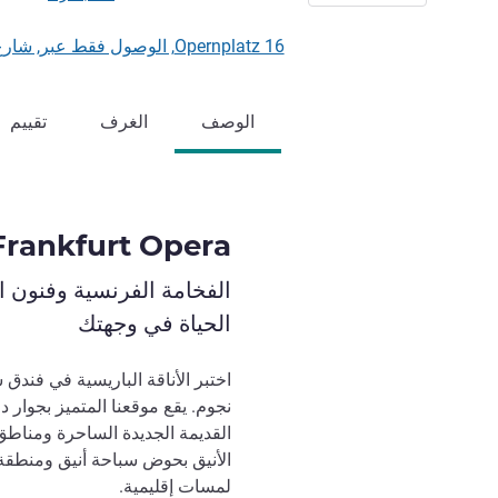
Opernplatz 16, الوصول فقط عبر, شارع Hochstrasse 44, 60313 فرانكفورت, ألمانيا
الوصف
الغرف
تقييم
 Frankfurt Opera
الفخامة الفرنسية وفنون ا
الحياة في وجهتك
نجوم. يقع موقعنا المتميز بجوار د
القديمة الجديدة الساحرة ومناطق 
الأنيق بحوض سباحة أنيق ومنطقة
لمسات إقليمية.