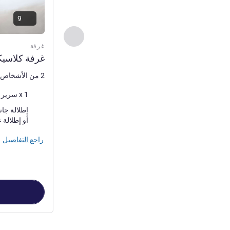
9
السابق - غرفة
غرفة
غرفة كلاسيك
2 من الأشخاص كحد أقصى
فرش السرير
1 x سرير (أسرّة) حجم كوين
المناظر:
أو إطلالة على المتنزه
راجع التفاصيل
الصفحة
1
من
2
, غرفة 1 : غرفة كلاسيكية بسرير