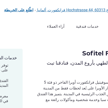
-
اطّلع على الخريطة
خدمات فندقية
آراء العملاء
Sofitel
خدمات الف
لطهي بأروع المدن، فنادقنا تبث
توفر 
على حد
الفند
اختبر الأناقة الباريسية في فندق سوفيتيل فرانكفورت أوبرا الفاخر ذو فئة 5
المدين
ار الأوبرا على بُعد لحظات فقط من المدينة
الجذب الرئيسية في المدينة. يتميز هذا الفندق
معرض 
 سبا وخدمة شخصية ومأكولات رائعة مع
في ال