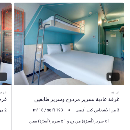
إدارة الفندق Hasan KARADAS
راجع التفاصيل
راجع ال
6
غرفة
غرفة
غرفة عادية بسرير مزدوج وسرير طابقين
غرف
3 من الأشخاص كحد أقصى
193
sq ft
/
18
m²
2 من الأشخاص كحد أقصى
فرش السرير
فرش 
1 x سرير (أسرّة) مزدوج و 1 x سرير (أسرّة) مفرد