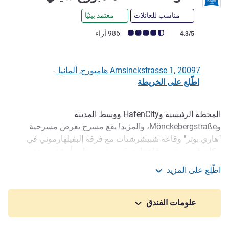
مناسب للعائلات
معتمد بيئيًا
ملاحظة أراء العملاء (رأي ALL)
986 أراء
4.3/5
Amsinckstrasse 1, 20097 هامبورج, ألمانيا
-
اطّلع على الخريطة
المحطة الرئيسية وHafenCity ووسط المدينة
الوصف
وMönckebergstraße، والمزيد! يقع مسرح يعرض مسرحية
"هاري بوتر" وقاعة شبيشرشتات مع فرقة إلبفيلهارموني في
مكان قريب. تتميز قاعتنا بعزل صوتي ممتاز وأسرّة مريحة
لضمان أحلام سعيدة! موقف سيارات متوفر. يقدم متجرنا الصغير
اطّلِع على المزيد
مجموعة متنوعة من المشروبات والوجبات الخفيفة. استمتع
ibis budget هامبورج سيتي
ببوفيه الإفطار لدينا مع تشكيلة واسعة من الأصناف والقهوة
المميزة.
علومات الفندق
ستجدون ترحيبًا حارًا في فندقنا ذي الأسعار المعقولة. سواء أتيت