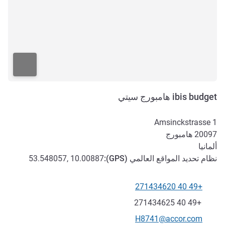
ibis budget هامبورج سيتي
Amsinckstrasse 1
20097
هامبورج
ألمانيا
نظام تحديد المواقع العالمي (
GPS
):
53.548057, 10.00887
+49 40 271434620
الهاتف
فاكس
+49 40 271434625
تواصل معنا عبر البريد الإلكتروني
H8741@accor.com