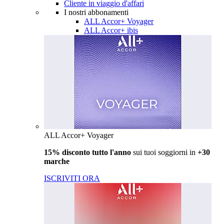
Cliente in viaggio d'affari
I nostri abbonamenti
ALL Accor+ Voyager
ALL Accor+ ibis
ALL Accor+ Voyager
15% disconto tutto l'anno
sui tuoi soggiorni in
+30
marche
ISCRIVITI ORA