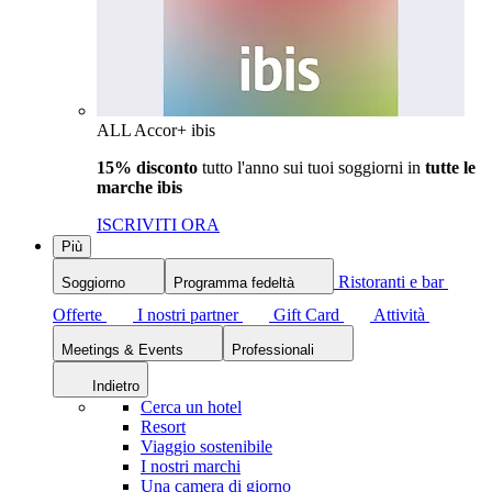
ALL Accor+ ibis
15% disconto
tutto l'anno sui tuoi soggiorni in
tutte le
marche ibis
ISCRIVITI ORA
Più
Ristoranti e bar
Soggiorno
Programma fedeltà
Offerte
I nostri partner
Gift Card
Attività
Meetings & Events
Professionali
Indietro
Cerca un hotel
Resort
Viaggio sostenibile
I nostri marchi
Una camera di giorno