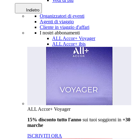
Vedi di più
Indietro
Organizzatori di eventi
Agenti di viaggio
Cliente in viaggio d'affari
I nostri abbonamenti
ALL Accor+ Voyager
ALL Accor+ ibis
ALL Accor+ Voyager
15% disconto tutto l'anno
sui tuoi soggiorni in
+30
marche
ISCRIVITI ORA