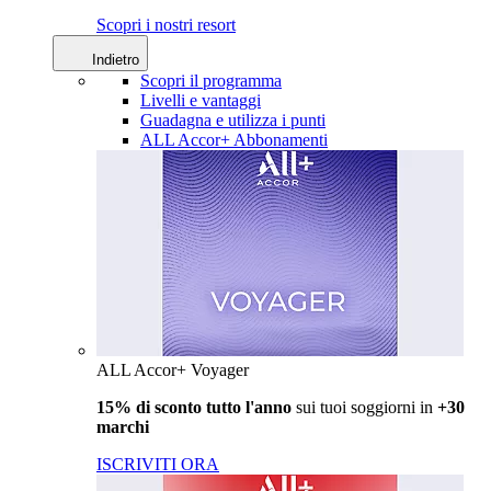
Scopri i nostri resort
Indietro
Scopri il programma
Livelli e vantaggi
Guadagna e utilizza i punti
ALL Accor+ Abbonamenti
ALL Accor+ Voyager
15% di sconto tutto l'anno
sui tuoi soggiorni in
+30
marchi
ISCRIVITI ORA