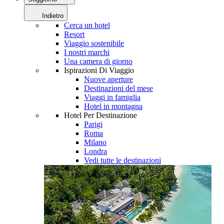
Indietro
Cerca un hotel
Resort
Viaggio sostenibile
I nostri marchi
Una camera di giorno
Ispirazioni Di Viaggio
Nuove aperture
Destinazioni del mese
Viaggi in famiglia
Hotel in montagna
Hotel Per Destinazione
Parigi
Roma
Milano
Londra
Vedi tutte le destinazioni