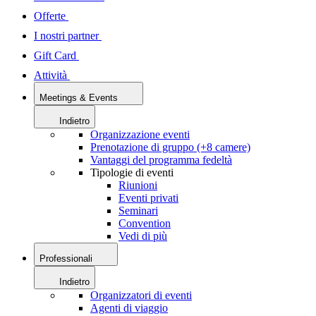
Offerte
I nostri partner
Gift Card
Attività
Meetings & Events
Indietro
Organizzazione eventi
Prenotazione di gruppo (+8 camere)
Vantaggi del programma fedeltà
Tipologie di eventi
Riunioni
Eventi privati
Seminari
Convention
Vedi di più
Professionali
Indietro
Organizzatori di eventi
Agenti di viaggio