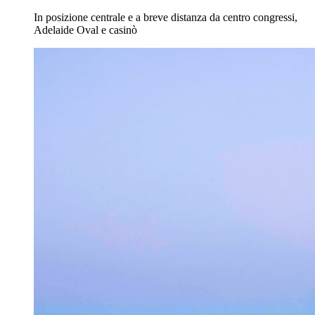
In posizione centrale e a breve distanza da centro congressi,
Adelaide Oval e casinò