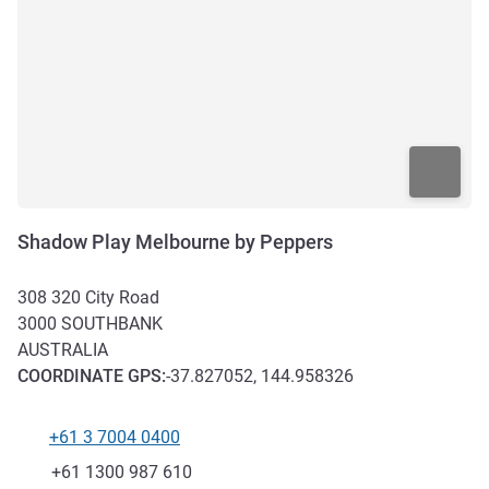
Shadow Play Melbourne by Peppers
308 320 City Road
3000
SOUTHBANK
AUSTRALIA
COORDINATE
GPS
:
-37.827052, 144.958326
+61 3 7004 0400
Telefono
Fax
+61 1300 987 610