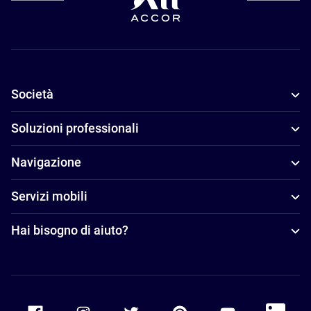
Società
Soluzioni professionali
Navigazione
Servizi mobili
Hai bisogno di aiuto?
Accor Facebook
Accor Instagram
Accor Twitter
Accor Pinterest
Accor Youtube
Accor Li