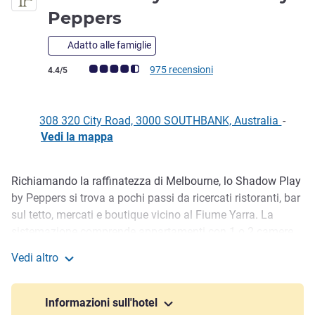
4,5 stelle
Peppers
Adatto alle famiglie
Giudizio clienti (Valutazione ALL)
975 recensioni
4.4/5
308 320 City Road, 3000 SOUTHBANK, Australia
-
Vedi la mappa
Richiamando la raffinatezza di Melbourne, lo Shadow Play
Descrizione
by Peppers si trova a pochi passi da ricercati ristoranti, bar
sul tetto, mercati e boutique vicino al Fiume Yarra. La
sistemazione comprende appartamenti con 1 o 2 camere
da letto, finestre a tutt' altezza e arredi moderni. Dotato di
Vedi altro
piscina riscaldata, bar e cantina Edwin Wine e la comodità
Shadow Play Melbourne by Peppers
di parcheggio assistito e reception 24 ore su 24.
Trascorrete una serata alla famosa Federation Square o
Informazioni sull'hotel