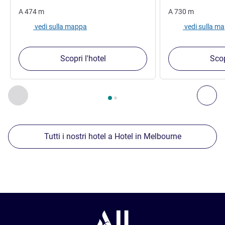
A
474
m
A
730
m
vedi sulla mappa
vedi sulla m
Scopri l'hotel
Scop
Pagina
1
di
2
, Nostre ulteriori strutture nelle vicinanze 1 :, Nost
Precedente - Nostre ulteriori strutture nelle vicinanze
Succ
Tutti i nostri hotel a Hotel in Melbourne