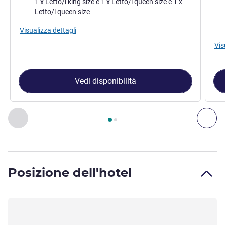
1 x Letto/i king size e 1 x Letto/i queen size e 1 x
Letto/i queen size
Vist
Visualizza dettagli
Vis
Vedi disponibilità
Pagina
1
di
2
, Attico 1 : Attico con tre camere , Attico 2 : Atti
Precedente - Attico
Suc
Posizione dell'hotel