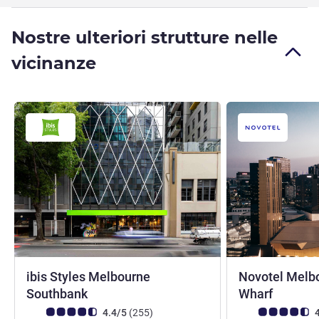
Nostre ulteriori strutture nelle
vicinanze
ibis Styles Melbourne
Novotel Melb
3,5 stelle
4 stelle
Southbank
Wharf
Giudizio clienti (Valutazione ALL)
recensioni
Giudizio clienti (
4.4/5
(255
)
4