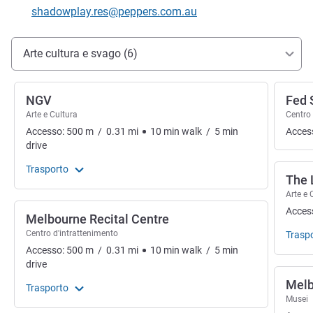
E-mail di contatto
shadowplay.res@peppers.com.au
Accesso e trasporti
Arte cultura e svago (6)
NGV
Fed 
Arte e Cultura
Centro 
Accesso:
500
m
/
0.31
mi
10
min
walk
/
5
min
Acces
drive
Trasporto
The
Arte e 
Acces
Melbourne Recital Centre
Centro d'intrattenimento
Trasp
Accesso:
500
m
/
0.31
mi
10
min
walk
/
5
min
drive
Mel
Trasporto
Musei