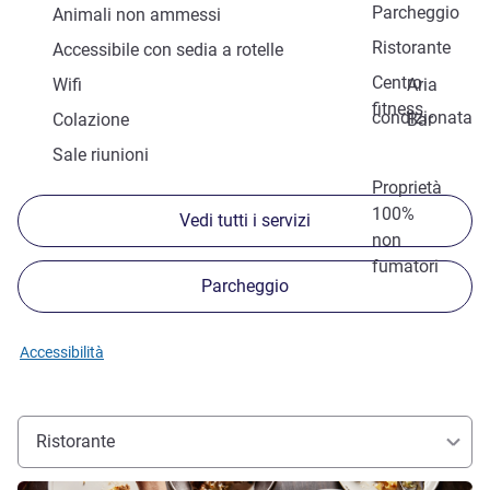
Parcheggio
Animali non ammessi
Ristorante
Accessibile con sedia a rotelle
Centro
Wifi
Aria
fitness
condizionata
Colazione
Bar
Sale riunioni
Proprietà
100%
Vedi tutti i servizi
non
fumatori
Parcheggio
Accessibilità
Ristorante
Visualizza dettagli