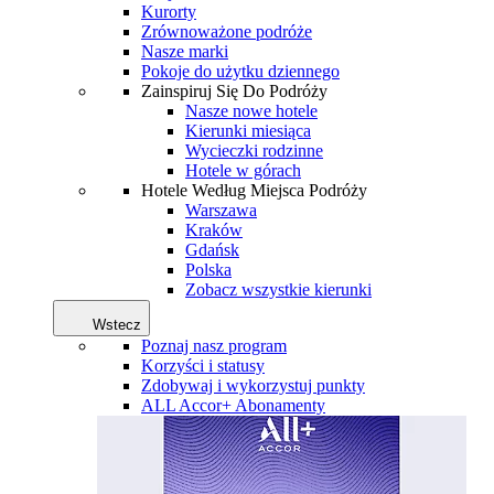
Kurorty
Zrównoważone podróże
Nasze marki
Pokoje do użytku dziennego
Zainspiruj Się Do Podróży
Nasze nowe hotele
Kierunki miesiąca
Wycieczki rodzinne
Hotele w górach
Hotele Według Miejsca Podróży
Warszawa
Kraków
Gdańsk
Polska
Zobacz wszystkie kierunki
Wstecz
Poznaj nasz program
Korzyści i statusy
Zdobywaj i wykorzystuj punkty
ALL Accor+ Abonamenty