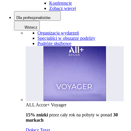
Konferencje
Zobacz więcej
Dla profesjonalistów
Wstecz
Organizacja wydarzeń
Specjaliści w obszarze podróży
Podróże służbowe
ALL Accor+ Voyager
15% znizki
przez cały rok na pobyty w ponad
30
markach
Dołącz Teraz