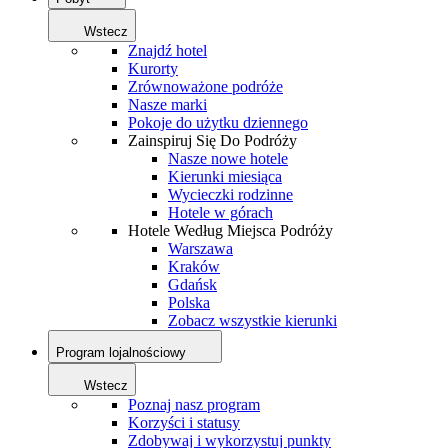
Wstecz
Znajdź hotel
Kurorty
Zrównoważone podróże
Nasze marki
Pokoje do użytku dziennego
Zainspiruj Się Do Podróży
Nasze nowe hotele
Kierunki miesiąca
Wycieczki rodzinne
Hotele w górach
Hotele Według Miejsca Podróży
Warszawa
Kraków
Gdańsk
Polska
Zobacz wszystkie kierunki
Program lojalnościowy
Wstecz
Poznaj nasz program
Korzyści i statusy
Zdobywaj i wykorzystuj punkty