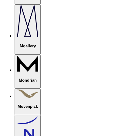
Mgallery
Mondrian
Mövenpick