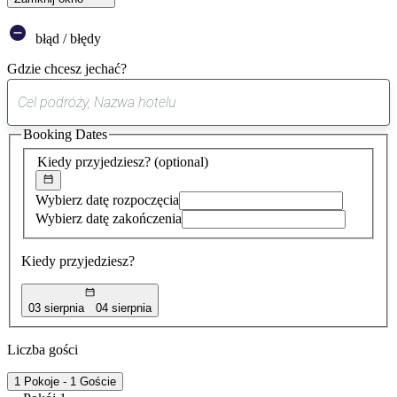
błąd / błędy
Gdzie chcesz jechać?
0
sugestia
Booking Dates
została
znaleziona
Kiedy przyjedziesz?
(optional)
Wybierz datę rozpoczęcia
Wybierz datę zakończenia
Kiedy przyjedziesz?
03 sierpnia
04 sierpnia
Liczba gości
1 Pokoje - 1 Goście