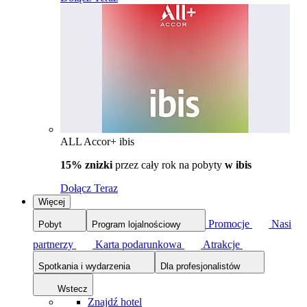
ALL Accor+ ibis
15% znizki
przez cały rok na pobyty
w ibis
Dołącz Teraz
Więcej
Promocje
Nasi
Pobyt
Program lojalnościowy
partnerzy
Karta podarunkowa
Atrakcje
Spotkania i wydarzenia
Dla profesjonalistów
Wstecz
Znajdź hotel