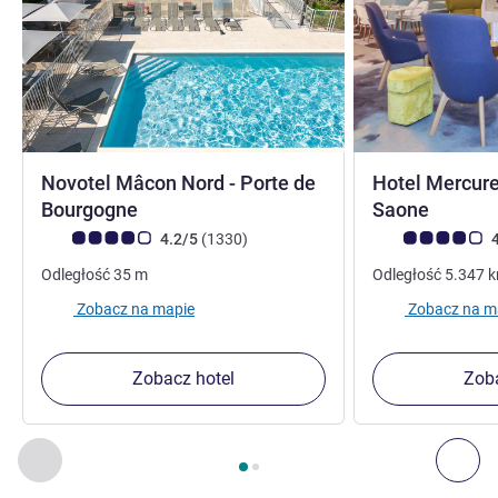
Novotel Mâcon Nord - Porte de
Hotel Mercur
4 gwiazdki
4 gwia
Bourgogne
Saone
Ocena klientów (Ocena ALL)
Liczba opinii
Ocena klientów (
4.2/5
(1330
)
4
Odległość
35
m
Odległość
5.347
Zobacz na mapie
Zobacz na m
Zobacz hotel
Zoba
Strona
1
z
2
, Inne nasze placówki w pobliżu 1 :, Inne nasze pl
Poprzedni - Inne nasze placówki w pobliżu
Nas