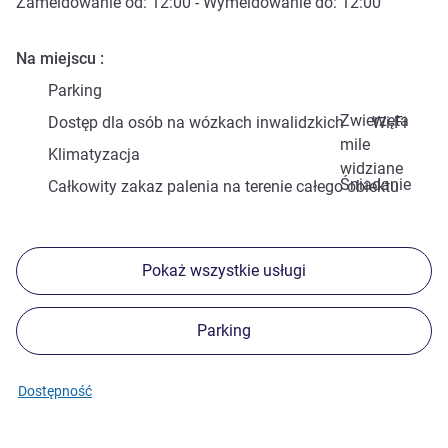
Zameldowanie od:
12:00
- Wymeldowanie do:
12:00
Na miejscu
Parking
Zwierzęta
Dostęp dla osób na wózkach inwalidzkich
Wi-Fi
mile
Klimatyzacja
widziane
Śniadanie
Całkowity zakaz palenia na terenie całego obiektu
Pokaż wszystkie usługi
Parking
Dostępność