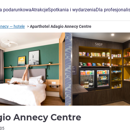
ta podarunkowa
Atrakcje
Spotkania i wydarzenia
Dla profesjonali
necy — hotele
Aparthotel Adagio Annecy Centre
4 gwiazdk
gio Annecy Centre
105