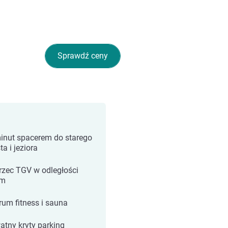
Sprawdź ceny
inut spacerem do starego
a i jeziora
zec TGV w odległości
 m
rum fitness i sauna
atny kryty parking