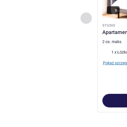
6
Poprzedni - Studio
STUDIO
Apartament
2 os. maks.
Pościel
1 x Łóżk
Pokaż szczeg
Strona
1
z
3
, St