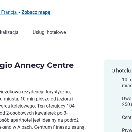
, Francja
-
Zobacz mapę
kalizacja
Usługi hotelowe
gio Annecy Centre
O hotelu
10 m
miast
wiazdkowa rezydencja turystyczna,
Dwor
 miasta, 10 min pieszo od jeziora i
250
worca kolejowego. Ten oferujący 104
od 2-osobowych kawalerek po 3-
Cent
sób aparthotel jest idealny na podróż
ekend w Alpach. Centrum fitness z sauną.
Pryw