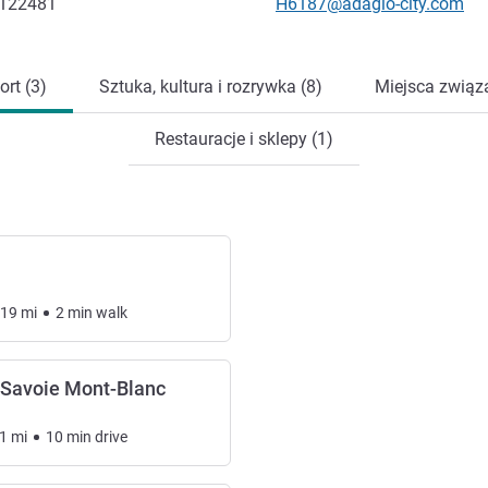
Kontaktowy adres e-mail
.122481
H6187@adagio-city.com
ort (3)
Sztuka, kultura i rozrywka (8)
Miejsca związa
Restauracje i sklepy (1)
.19
mi
2
min
walk
Savoie Mont-Blanc
1
mi
10
min
drive