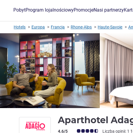
Pobyt
Program lojalnościowy
Promocje
Nasi partnerzy
Kar
Hotels
Europa
Francja
Rhone-Alps
Haute-Savoie
An
Aparthotel Ada
Ocena klientów (Ocena ALL)
4.6/5
Liczba opinii: 1 