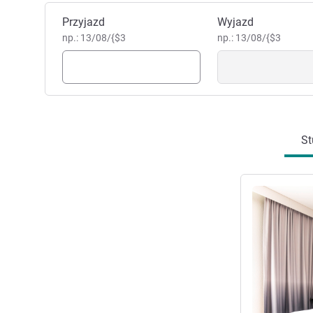
Zarezerwuj ten hotel
Przyjazd
Wyjazd
np.: 13/08/{$3
np.: 13/08/{$3
St
Pokaż szczeg