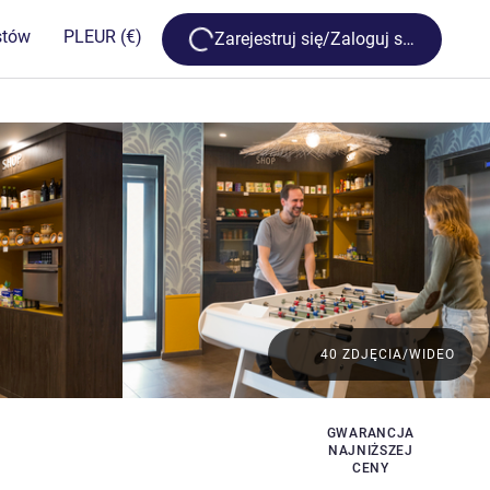
Loading...
stów
PL
EUR
(€)
Zarejestruj się/Zaloguj się
40 ZDJĘCIA/WIDEO
i
GWARANCJA
NAJNIŻSZEJ
CENY