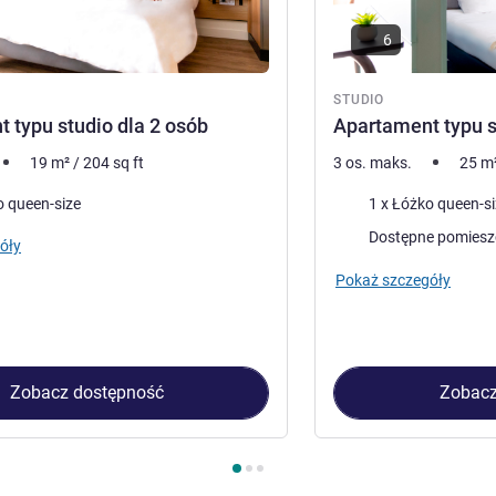
6
STUDIO
 typu studio dla 2 osób
Apartament typu s
19
m²
/
204
sq ft
3 os. maks.
25
m
Pościel
o queen-size
Dostępne pomiesz
óły
Pokaż szczegóły
Zobacz dostępność
Zobacz
udio 1 : Apartament typu studio dla 2 osób , Studio 2 : Apartame