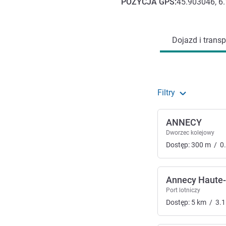
POZYCJA
GPS
:
45.903046, 6
Dojazd i transport
Dojazd i transp
Filtry
ANNECY
Dworzec kolejowy
Dostęp:
300
m
/
0
Annecy Haute-
Port lotniczy
Dostęp:
5
km
/
3.1