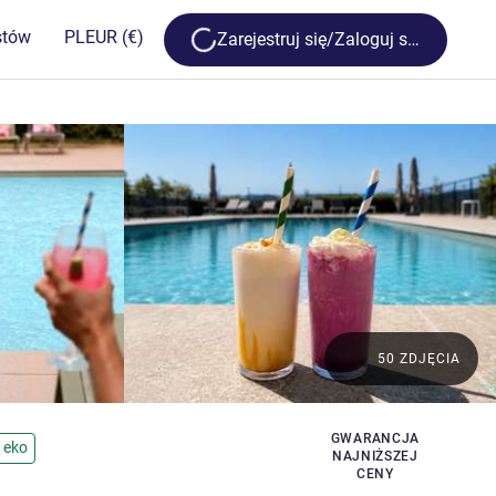
Loading...
stów
PL
EUR
(€)
Zarejestruj się/Zaloguj się
50 ZDJĘCIA
GWARANCJA
 eko
NAJNIŻSZEJ
CENY