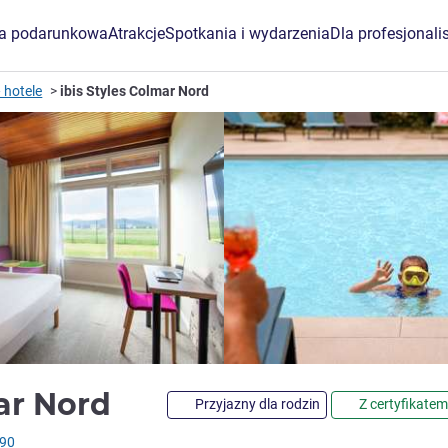
ta podarunkowa
Atrakcje
Spotkania i wydarzenia
Dla profesjonali
 hotele
ibis Styles Colmar Nord
3 gwiazdki
mar Nord
Przyjazny dla rodzin
Z certyfikatem
190