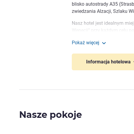
blisko autostrady A35 (Strasb
zwiedzania Alzacji, Szlaku 
Nasz hotel jest idealnym mie
Wenecji" przy każdym celu po
kulinarnym. Szlak winny, mal
Pokaż więcej
Ciebie!
ibis Styles Colmar Nor
Witamy w ibis Styles Colma
Informacja hotelowa
zespół jest do Twojej dyspozy
Anne MAULER, Zarządzanie
Nasze pokoje