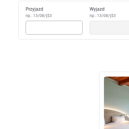
Zarezerwuj ten hotel
Przyjazd
Wyjazd
np.: 13/08/{$3
np.: 13/08/{$3
Pokaż szczeg