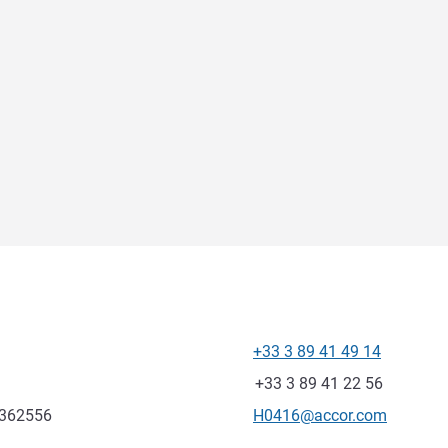
+33 3 89 41 49 14
Telefon
Faks
+33 3 89 41 22 56
Kontaktowy adres e-mail
.362556
H0416@accor.com