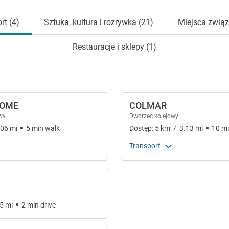
rt (4)
Sztuka, kultura i rozrywka (21)
Miejsca związ
Restauracje i sklepy (1)
ROME
COLMAR
wy
Dworzec kolejowy
.06
mi
5
min
walk
Dostęp:
5
km
/
3.13
mi
10
m
Transport
5
mi
2
min
drive