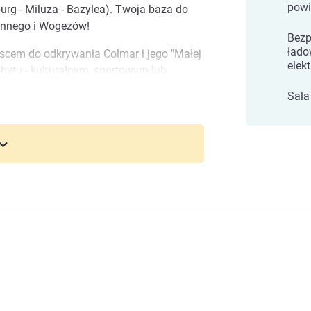
powi
urg - Miluza - Bazylea). Twoja baza do
Winnego i Wogezów!
Bezp
łado
jscem do odkrywania Colmar i jego "Małej
elek
bytu - kulturalnym, sportowym lub
ownicze wioski i Wogezy czekają na
Sala
d
r Nord! Alzacja jest piękna! Cały nasz
cji przez cały pobyt.
 hotelem