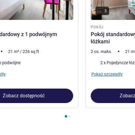
3
POKÓJ
ndardowy z 1 podwójnym
Pokój standardow
łóżkami
21
m²
/
226
sq ft
2 os. maks.
21
m
Pościel
o podwójne
2 x Pojedyncze łó
óły
Pokaż szczegóły
Zobacz dostępność
Zobacz
kój 1 : Pokój standardowy z 1 podwójnym łóżkiem , Pokój 2 : P