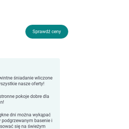
Sprawdź ceny
intne śniadanie wliczone
szystkie nasze oferty!
stronne pokoje dobre dla
in!
ękne dni można wykąpać
w podgrzewanym basenie i
ksować się na świeżym