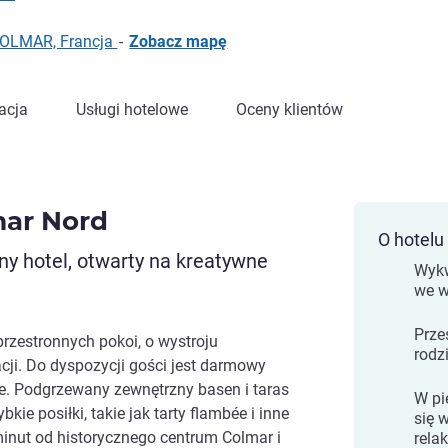
 COLMAR, Francja
-
Zobacz mapę
acja
Usługi hotelowe
Oceny klientów
mar Nord
O hotelu
y hotel, otwarty na kreatywne
Wykw
we w
Prze
zestronnych pokoi, o wystroju
rodz
ji. Do dyspozycji gości jest darmowy
ie. Podgrzewany zewnętrzny basen i taras
W pi
ie posiłki, takie jak tarty flambée i inne
się 
 minut od historycznego centrum Colmar i
rela