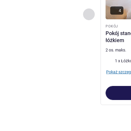
4
Poprzedni - Pokój
POKÓJ
Pokój sta
łóżkiem
2 os. maks.
Pościel
1 x Łóżk
Pokaż szczeg
Strona
1
z
2
, Po