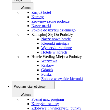
Wstecz
Znajdź hotel
Kurorty
Zrównoważone podróże
Nasze marki
Pokoje do użytku dziennego
Zainspiruj Się Do Podróży
Nasze nowe hotele
Kierunki miesiąca
Wycieczki rodzinne
Hotele w górach
Hotele Według Miejsca Podróży
Warszawa
Kraków
Gdańsk
Polska
Zobacz wszystkie kierunki
Program lojalnościowy
Wstecz
Poznaj nasz program
Korzyści i statusy
Zdobywaj i wykorzystuj punkty