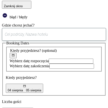
Zamknij okno
błąd / błędy
Gdzie chcesz jechać?
0
sugestia
Booking Dates
została
znaleziona
Kiedy przyjedziesz?
(optional)
Wybierz datę rozpoczęcia
Wybierz datę zakończenia
Kiedy przyjedziesz?
04 sierpnia
05 sierpnia
Liczba gości