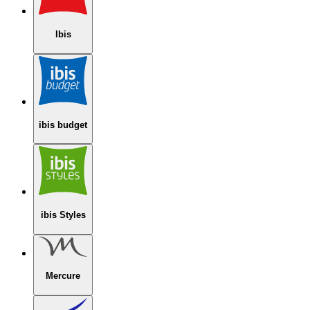
Ibis
ibis budget
ibis Styles
Mercure