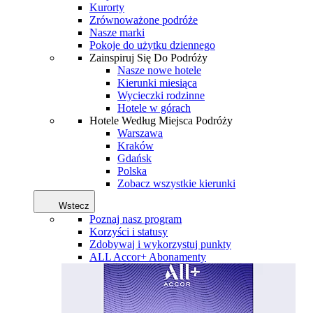
Kurorty
Zrównoważone podróże
Nasze marki
Pokoje do użytku dziennego
Zainspiruj Się Do Podróży
Nasze nowe hotele
Kierunki miesiąca
Wycieczki rodzinne
Hotele w górach
Hotele Według Miejsca Podróży
Warszawa
Kraków
Gdańsk
Polska
Zobacz wszystkie kierunki
Wstecz
Poznaj nasz program
Korzyści i statusy
Zdobywaj i wykorzystuj punkty
ALL Accor+ Abonamenty