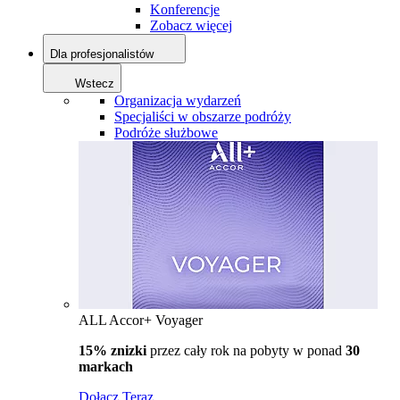
Konferencje
Zobacz więcej
Dla profesjonalistów
Wstecz
Organizacja wydarzeń
Specjaliści w obszarze podróży
Podróże służbowe
ALL Accor+ Voyager
15% znizki
przez cały rok na pobyty w ponad
30
markach
Dołącz Teraz