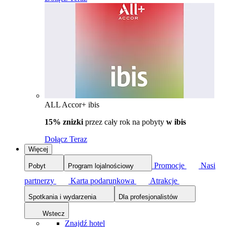
ALL Accor+ ibis
15% znizki
przez cały rok na pobyty
w ibis
Dołącz Teraz
Więcej
Promocje
Nasi
Pobyt
Program lojalnościowy
partnerzy
Karta podarunkowa
Atrakcje
Spotkania i wydarzenia
Dla profesjonalistów
Wstecz
Znajdź hotel