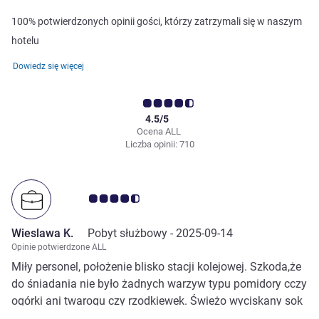
100% potwierdzonych opinii gości, którzy zatrzymali się w naszym
hotelu
Dowiedz się więcej
4.5/5
Ocena ALL
Liczba opinii: 710
Ocena klientów 4.5/5
Wieslawa K.
Pobyt służbowy -
2025-09-14
Opinie potwierdzone ALL
Miły personel, położenie blisko stacji kolejowej. Szkoda,że
do śniadania nie było żadnych warzyw typu pomidory cczy
ogórki ani twarogu czy rzodkiewek. Świeżo wyciskany sok
pomarańczowy to duży plus.