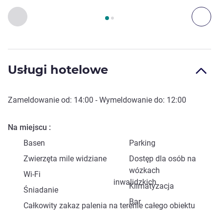
Strona
1
z
2
, Dojazd i transport 1 :, Dojazd i transport 2 :
Poprzedni - Dojazd i transport
Nas
Usługi hotelowe
Zameldowanie od:
14:00
- Wymeldowanie do:
12:00
Na miejscu
Basen
Parking
Zwierzęta mile widziane
Dostęp dla osób na
wózkach
Wi-Fi
inwalidzkich
Klimatyzacja
Śniadanie
Bar
Całkowity zakaz palenia na terenie całego obiektu