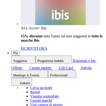
ALL Accor+ ibis
15% disconto
tutto l'anno sui tuoi soggiorni in
tutte le
marche ibis
ISCRIVITI ORA
Più
Ristoranti e bar
Soggiorno
Programma fedeltà
Offerte
I nostri partner
Gift Card
Attività
Meetings & Events
Professionali
Indietro
Cerca un hotel
Resort
Viaggio sostenibile
I nostri marchi
Una camera di giorno