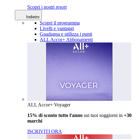
Scopri i nostri resort
Indietro
Scopri il programma
Livelli e vantaggi
Guadagna e utilizza i punti
ALL Accor+ Abbonamenti
ALL Accor+ Voyager
15% di sconto tutto l'anno
sui tuoi soggiorni in
+30
marchi
ISCRIVITI ORA