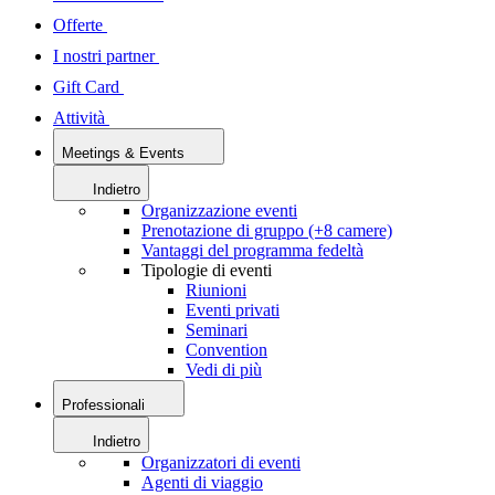
Offerte
I nostri partner
Gift Card
Attività
Meetings & Events
Indietro
Organizzazione eventi
Prenotazione di gruppo (+8 camere)
Vantaggi del programma fedeltà
Tipologie di eventi
Riunioni
Eventi privati
Seminari
Convention
Vedi di più
Professionali
Indietro
Organizzatori di eventi
Agenti di viaggio