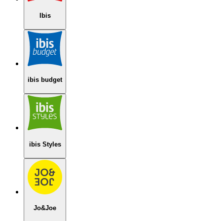
Ibis
ibis budget
ibis Styles
Jo&Joe