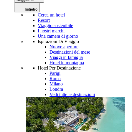
Indietro
Cerca un hotel
Resort
Viaggio sostenibile
I nostri marchi
Una camera di giorno
Ispirazioni Di Viaggio
Nuove aperture
Destinazioni del mese
Viaggi in famiglia
Hotel in montagna
Hotel Per Destinazione
Parigi
Roma
Milano
Londra
Vedi tutte le destinazioni