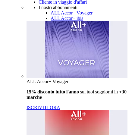
Cliente in viaggio d'affari
I nostri abbonamenti
ALL Accor+ Voyager
ALL Accor+ ibis
ALL Accor+ Voyager
15% disconto tutto l'anno
sui tuoi soggiorni in
+30
marche
ISCRIVITI ORA