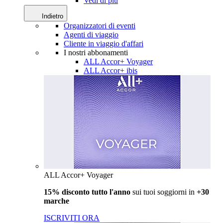
Vedi di più
Indietro
Organizzatori di eventi
Agenti di viaggio
Cliente in viaggio d'affari
I nostri abbonamenti
ALL Accor+ Voyager
ALL Accor+ ibis
ALL Accor+ Voyager
15% disconto tutto l'anno
sui tuoi soggiorni in
+30
marche
ISCRIVITI ORA