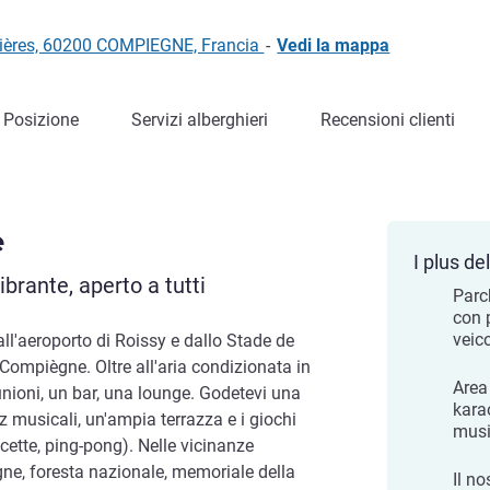
rcières, 60200 COMPIEGNE, Francia
-
Vedi la mappa
Posizione
Servizi alberghieri
Recensioni clienti
e
I plus del
brante, aperto a tutti
Parc
con p
veico
all'aeroporto di Roissy e dallo Stade de
 Compiègne. Oltre all'aria condizionata in
Area 
riunioni, un bar, una lounge. Godetevi una
kara
z musicali, un'ampia terrazza e i giochi
musi
eccette, ping-pong). Nelle vicinanze
gne, foresta nazionale, memoriale della
Il no