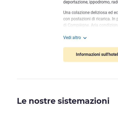
deportazione, ippodromo, radur
Una colazione deliziosa ed ec
con postazioni di ricarica. In 
di Compiègne. Aria condizion
Offerta ibisport disponibile su
Vedi altro
Accogliervi con un sorriso, of
ibis Compiègne
un'esperienza di soggiorno me
Informazioni sull'hotel
ricordi indimenticabili...
Non sono solo parole, ma il no
Sylvain POUZAT, Gestione ho
Le nostre sistemazioni