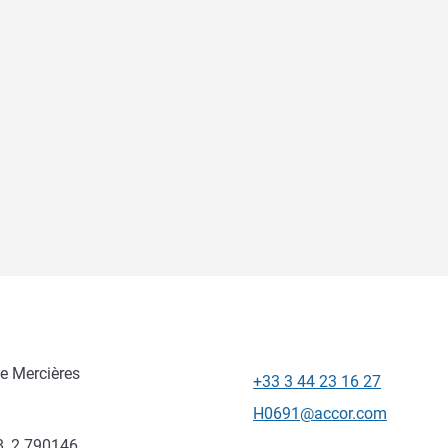
de Mercières
+33 3 44 23 16 27
Telefono
E-mail di contatto
H0691@accor.com
, 2.790146