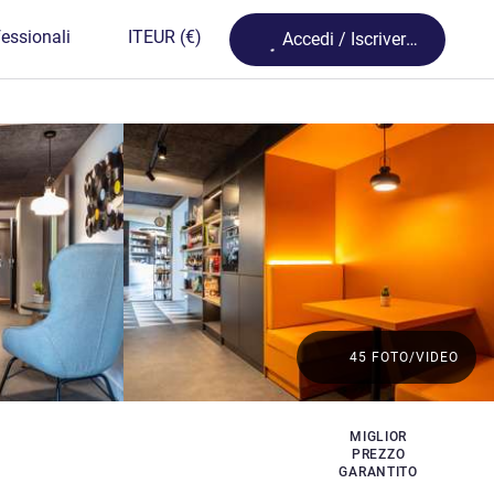
Loading...
essionali
IT
EUR
(€)
Accedi / Iscriversi
45 FOTO/VIDEO
MIGLIOR
PREZZO
GARANTITO