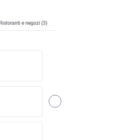
Ristoranti e negozi (3)
COMPIEGNE NORD
Uscita autostradale
Accesso:
25
km
/
15.63
mi
Successivo - Accesso e trasporti