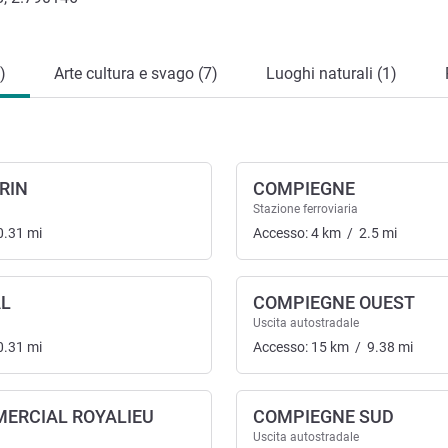
)
Arte cultura e svago (7)
Luoghi naturali (1)
RIN
COMPIEGNE
Stazione ferroviaria
0.31
mi
Accesso:
4
km
/
2.5
mi
AL
COMPIEGNE OUEST
rasporti
Uscita autostradale
0.31
mi
Accesso:
15
km
/
9.38
mi
ERCIAL ROYALIEU
COMPIEGNE SUD
Uscita autostradale