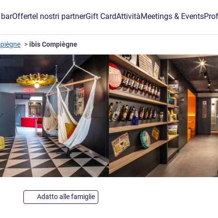
 bar
Offerte
I nostri partner
Gift Card
Attività
Meetings & Events
Prof
mpiègne
ibis Compiègne
3 stelle
Adatto alle famiglie