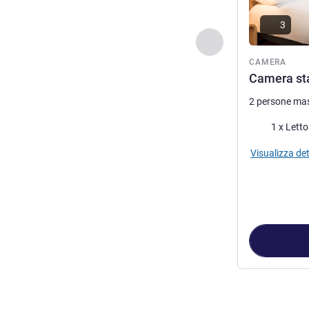
3
Precedente - Came
CAMERA
Camera sta
2 persone ma
Biancheria da 
1 x Lett
Visualizza det
Pagina
1
di
3
, C