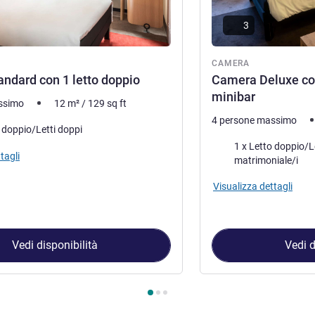
3
ra
CAMERA
ndard con 1 letto doppio
Camera Deluxe con
minibar
ssimo
12
m²
/
129
sq ft
4 persone massimo
letto
o doppio/Letti doppi
Biancheria da letto
1 x Letto doppio/Letti doppi e
tagli
matrimoniale/i
Visualizza dettagli
Vedi disponibilità
Vedi d
amera 1 : Camera standard con 1 letto doppio , Camera 2 : Came