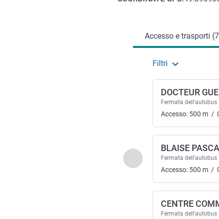
Accesso e trasporti
Accesso e trasporti (7
Filtri
DOCTEUR GUE
Fermata dell'autobus
Accesso:
500
m
/
BLAISE PASC
Precedente - Accesso e t
Fermata dell'autobus
Accesso:
500
m
/
CENTRE COMM
Fermata dell'autobus