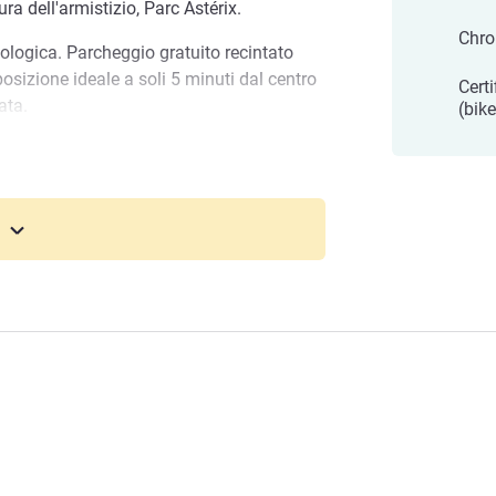
a dell'armistizio, Parc Astérix.
Chro
ologica. Parcheggio gratuito recintato
posizione ideale a soli 5 minuti dal centro
Cert
ata.
(bike
 richiesta
frirvi il servizio migliore, regalarvi
morabile e farvi tornare a casa con
stro vero obiettivo.
tel