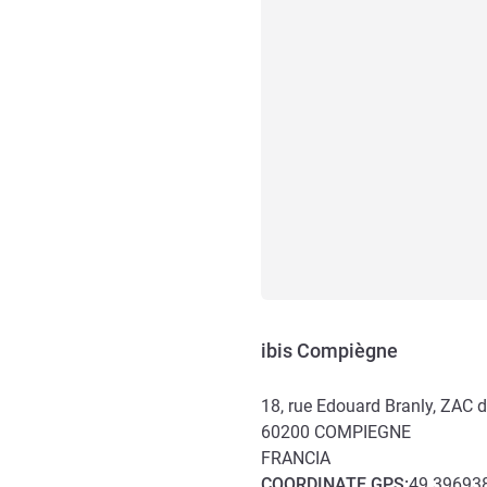
ibis Compiègne
18, rue Edouard Branly, ZAC 
60200
COMPIEGNE
FRANCIA
COORDINATE
GPS
:
49.396938