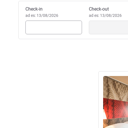
Prenota questo hotel
Check-in
Check-out
ad es: 13/08/2026
ad es: 13/08/2026
Visualizza det