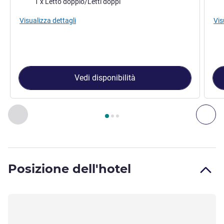
1 x Letto doppio/Letti doppi
Visualizza dettagli
Vis
Vedi disponibilità
Pagina
1
di
3
, Camera 1 : Camera Standard, 1 letto doppio , 
Precedente - Camera
Suc
Posizione dell'hotel