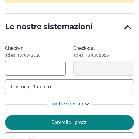
L'ibis Styles Colombes Paris Ouest si trova nel parco
commerciale Kléber di Colombes, vicino allo stadio Yves
du Manoir. Con la stazione dei treni di Le Stade a 400 metri
Le nostre sistemazioni
di distanza raggiungerete Parigi in 15 minuti, mentre La
Défense e lo Stade de France distano 15 minuti di auto.
Vicino al quartiere degli affari di La Défense, alla sua
Prenota questo hotel
Check-in
Check-out
Arena, allo Stade de France e a Parigi con i suoi
ad es: 13/08/2026
ad es: 13/08/2026
monumenti, apprezzerete l'atmosfera sportiva dell'hotel.
Vicino al quartiere commerciale di La Défense, all'Arena,
allo Stade de France, a Parigi e ai suoi monumenti, sarete
affascinati dal mondo dello sport del nostro hotel. Scoprite
1 camera, 1 adulto
un ambiente cordiale e accogliente nel nostro bar e
ristorante.
Tariffe speciali
Saremo lieti di darvi il benvenuto nel nostro hotel e
offrirvi un'esperienza unica in cui sport e comfort si
Controlla i prezzi
incontrano. Scoprite i nostri spazi ispirati al mondo dello
sport. Vi auguriamo un soggiorno VINCENTE.