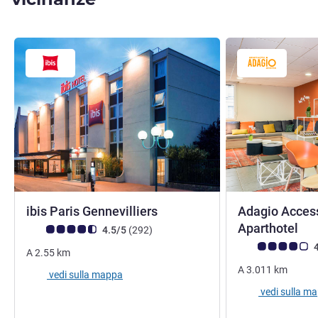
3 stelle
ibis Paris Gennevilliers
Adagio Access
3 s
Aparthotel
Giudizio clienti (Valutazione ALL)
recensioni
4.5/5
(292
)
Giudizio clienti (
4
A
2.55
km
A
3.011
km
vedi sulla mappa
vedi sulla m