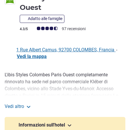
3 stelle
Ouest
Adatto alle famiglie
Giudizio clienti (Valutazione ALL)
97 recensioni
4.3/5
1 Rue Albert Camus, 92700 COLOMBES, Francia
-
Vedi la mappa
L'ibis Styles Colombes Paris Ouest completamente
Descrizione
rinnovato ha sede nel parco commerciale Kléber di
Colombes, vicino allo Stade Yves-du-Manoir. Accesso
diretto a Parigi in 15 minuti dalla stazione ferroviaria Le
Stade a 400 metri, a 15 minuti d'auto da La Défense e
Vedi altro
Stade de France. Ospitiamo un ristorante Charlie's Corner e
ibis Styles Colombes Paris Ouest
disponiamo di sale conferenze e parcheggio privato con 2
postazioni di ricarica per veicoli elettrici.
Informazioni sull'hotel