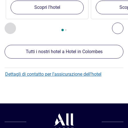
Scopri l'hotel
Scop
Pagina
1
di
2
, Nostre ulteriori strutture nelle vicinanze 1 :, Nost
Precedente - Nostre ulteriori strutture nelle vicinanze
Succ
Tutti i nostri hotel a Hotel in Colombes
Dettagli di contatto per l'assicurazione dell'hotel