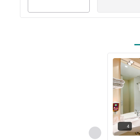
Visualizza det
4
Precedente - Came