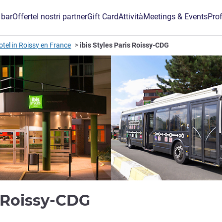
 bar
Offerte
I nostri partner
Gift Card
Attività
Meetings & Events
Prof
otel in Roissy en France
ibis Styles Paris Roissy-CDG
3 stelle
is Roissy-CDG