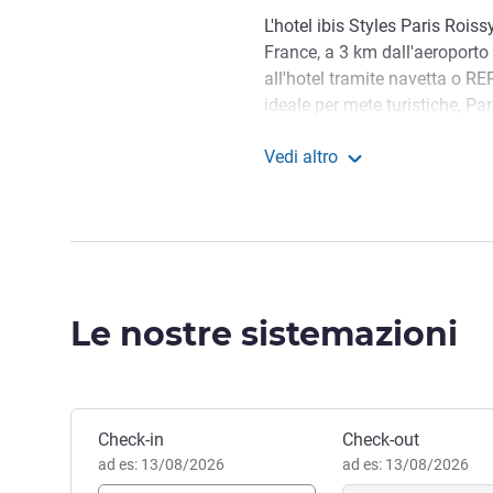
L'hotel ibis Styles Paris Roiss
France, a 3 km dall'aeroporto
all'hotel tramite navetta o RE
ideale per mete turistiche, Par
Disneyland® o il Castello di C
Vedi altro
presso l'ampio Aeroville Shop
ibis Styles Paris Roissy
Situato a 5 minuti dal parco e
disponibili per gli spettacoli p
15 minuti dallo Stade de Fran
Abbiamo ottenuto la certif
Le nostre sistemazioni
l'implementazione di tutte le 
migliori condizioni. Siamo pro
Cédric LE MILLIN, Gestione h
Prenota questo hotel
Check-in
Check-out
ad es: 13/08/2026
ad es: 13/08/2026