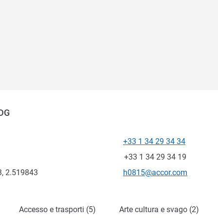
CDG
+33 1 34 29 34 34
Telefono
Fax
+33 1 34 29 34 19
E-mail di contatto
, 2.519843
h0815@accor.com
Accesso e trasporti (5)
Arte cultura e svago (2)