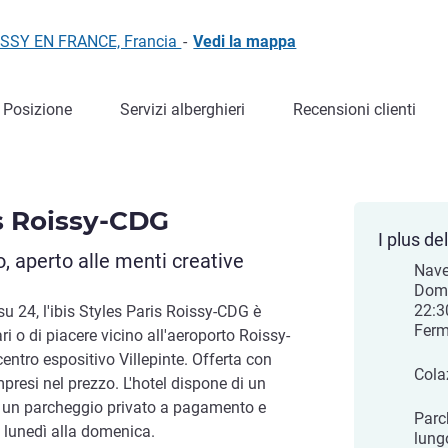
ISSY EN FRANCE, Francia
-
Vedi la mappa
Posizione
Servizi alberghieri
Recensioni clienti
is Roissy-CDG
I plus del
 aperto alle menti creative
Nave
Dom,
22:
su 24, l'ibis Styles Paris Roissy-CDG è
Ferm
ri o di piacere vicino all'aeroporto Roissy-
entro espositivo Villepinte. Offerta con
Cola
mpresi nel prezzo. L'hotel dispone di un
e, un parcheggio privato a pagamento e
Parc
lunedì alla domenica.
lung