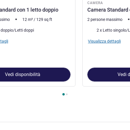
CAMERA
ndard con 1 letto doppio
Camera Standard co
ssimo
12
m²
/
129
sq ft
2 persone massimo
letto
Biancheria da letto
o doppio/Letti doppi
2 x Letto singolo/L
tagli
Visualizza dettagli
Vedi disponibilità
Vedi d
amera 1 : Camera Standard con 1 letto doppio , Camera 2 : Camer