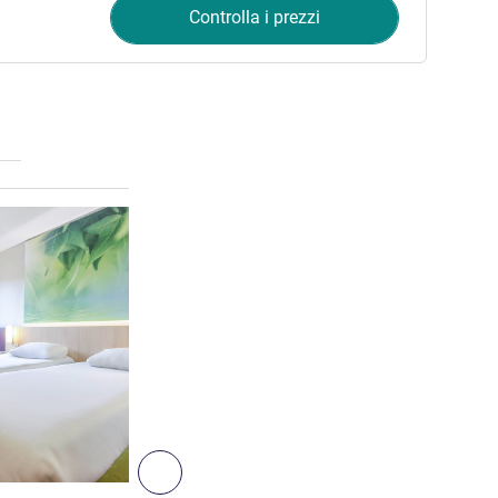
Controlla i prezzi
Visualizza dettagli
4
Successivo - Camera