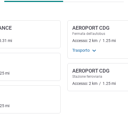
RANCE
AEROPORT CDG
Fermata dell'autobus
0.31
mi
Accesso:
2
km
/
1.25
mi
Trasporto
AEROPORT CDG
.25
mi
Stazione ferroviaria
Accesso:
2
km
/
1.25
mi
.25
mi