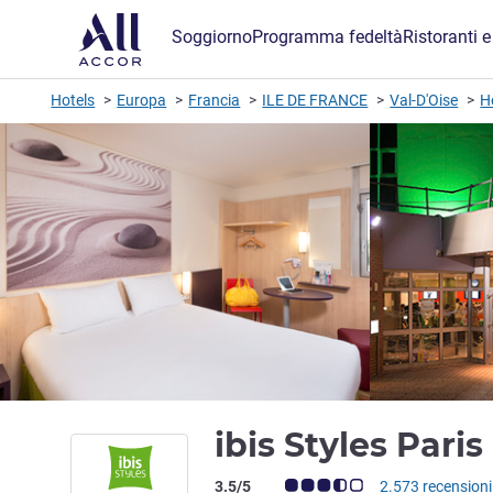
Soggiorno
Programma fedeltà
Ristoranti e
Hotels
Europa
Francia
ILE DE FRANCE
Val-D'Oise
H
ibis Styles Par
Giudizio clienti (Valutazione ALL)
3.5/5
2.573 recensioni