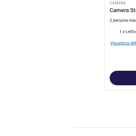
CAMERA
Camera Sta
2 persone ma
Biancheria da 
1 x Lett
Visualizza det
Pagina
1
di
2
, C