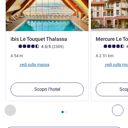
3 stelle
ibis Le Touquet Thalassa
Mercure Le T
Giudizio clienti (Valutazione ALL)
recensioni
Giudizio clienti (
4.5/5
(2309
)
4
A
54
m
A
2.51
km
vedi sulla mappa
vedi sulla m
Scopri l'hotel
Scop
Pagina
1
di
2
, Nostre ulteriori strutture nelle vicinanze 1 :, Nost
Precedente - Nostre ulteriori strutture nelle vicinanze
Succ