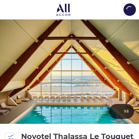
Load
98
Novotel Thalassa Le Touquet