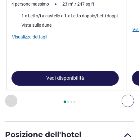
4 persone massimo
23
m²
/
247
sq ft
Bia
Biancheria da letto
1 x Letto/i a castello e 1 x Letto doppio/Letti doppi
Vist
Vista:
Vista sulle dune
Vis
Visualizza dettagli
Vedi disponibilità
Pagina
1
di
4
, Camera 1 : Camera Superior lato dune e parcheg
Precedente - Camera
Suc
Posizione dell'hotel