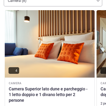
Camera (8)
Visualizza dettagli
Visual
4
CAMERA
CA
Camera Superior lato dune e parcheggio -
Ca
1 letto doppio e 1 divano letto per 2
do
persone
2 p