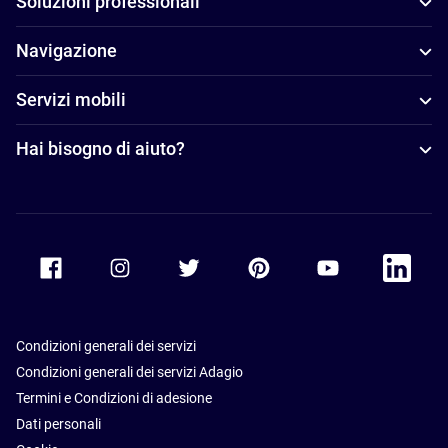
Soluzioni professionali
Navigazione
Servizi mobili
Hai bisogno di aiuto?
Accor Facebook
Accor Instagram
Accor Twitter
Accor Pinterest
Accor Youtube
Accor Li
Condizioni generali dei servizi
Condizioni generali dei servizi Adagio
Termini e Condizioni di adesione
Dati personali