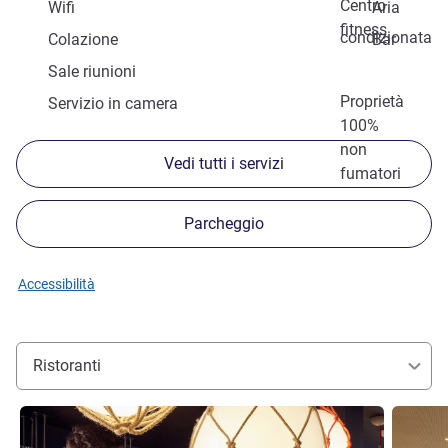
Centro
Wifi
Aria
fitness
condizionata
Colazione
Bar
Sale riunioni
Proprietà
Servizio in camera
100%
non
Vedi tutti i servizi
fumatori
Parcheggio
Accessibilità
Ristoranti
Visualizza dettagli
Visualizz