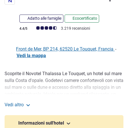
4 stelle
Adatto alle famiglie
Ecocertificato
Giudizio clienti (Valutazione ALL)
3.219 recensioni
4.4/5
Front de Mer, BP 214, 62520 Le Touquet, Francia
-
Vedi la mappa
Scoprite il Novotel Thalassa Le Touquet, un hotel sul mare
Descrizione
sulla Costa d'opale. Godetevi camere confortevoli con vista
sul mare o sulle dune e accesso diretto alla spiaggia in un
ambiente naturale. Ideale per un weekend rilassante, un
soggiorno di benessere o un seminario a Le Touquet-Paris-
Vedi altro
Plage. Attività nelle vicinanze: golf, kitesurf, stand up
Novotel Thalassa Le Touquet
paddle, vela su sabbia.
Informazioni sull'hotel
Situato direttamente sull'ampia spiaggia di Le Touquet, il