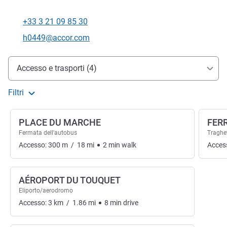
+33 3 21 09 85 30
Telefono
E-mail di contatto
h0449@accor.com
Accesso e trasporti
Accesso e trasporti (4)
Filtri
PLACE DU MARCHE
FERR
Fermata dell'autobus
Traghet
Accesso:
300
m
/
18
mi
2
min
walk
Acces
AÉROPORT DU TOUQUET
Eliporto/aerodromo
Accesso:
3
km
/
1.86
mi
8
min
drive