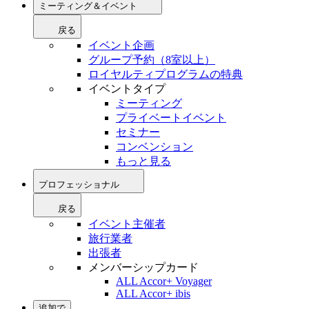
ミーティング＆イベント
戻る
イベント企画
グループ予約（8室以上）
ロイヤルティプログラムの特典
イベントタイプ
ミーティング
プライベートイベント
セミナー
コンベンション
もっと見る
プロフェッショナル
戻る
イベント主催者
旅行業者
出張者
メンバーシップカード
ALL Accor+ Voyager
ALL Accor+ ibis
追加で