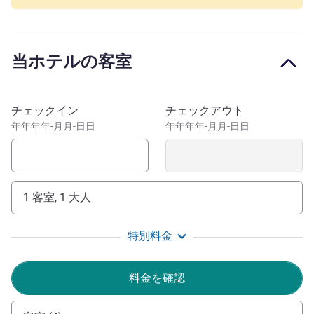
滞在を手配可能です。
シンプルで心地よい体験で、パリ南東部でのご滞在をより
充実させましょう。明るいテラス席のあるレストラン
当ホテルの客室
「Greem」でヘルシーな料理をご用意しております。ま
た、充実した一日を過ごした後は、バーでドリンクを片手
にお楽しみください。 ホテル内は、すべてお客様の快適
このホテルを予約
チェックイン
チェックアウト
性を追求して設計されています。ホテルのキッズスペース
年年年年-月月-日日
年年年年-月月-日日
のご利用いただけます。また無料のWi-Fiを活用して外出
の計画を立てることもできます。さらに緑豊かなヴァンセ
ンヌの森を散歩してリラクゼーションをご満喫いただけま
す。
1 客室, 1 大人
ホテルから150メートルのリベルテ駅から、パリ中心部行
きの8号線をご利用いただけます。バスティーユ：10分。
特別料金
リヨン駅：15分。メトロの各路線を簡単に乗り継げるた
め、パリや各名所へのアクセスにも便利です。
料金を確認
シャラントン ル ポンからパリをお楽しみください。ヴ
ァンセンヌの森やマルヌへも徒歩圏内です。ホテルは地下