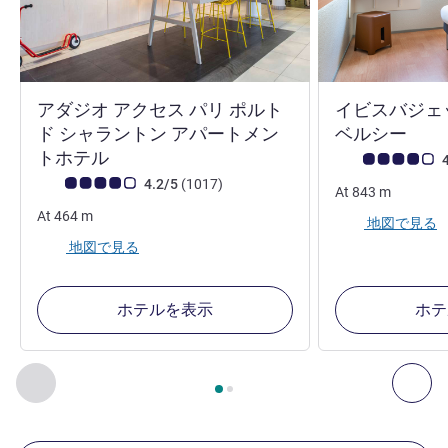
アダジオ アクセス パリ ポルト
イビスバジェ
2 つ
ド シャラントン アパートメン
ベルシー
2 つ星
トホテル
お客さまの声 (確
4
お客さまの声 (確認済みレビュー アコーホテルズ)
件のレビュー
4.2/5
(1017
)
At
843
m
At
464
m
地図で見る
地図で見る
ホテルを表示
ホテ
2
ページ中
1
ページ
, 周辺の他の施設 1 :, 周辺の他の施設 2 :,
前に戻る - 周辺の他の施設
次へ