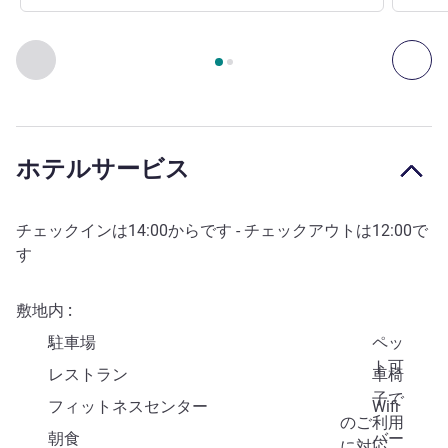
2
ページ中
1
ページ
, アクセスと交通手段 1 :, アクセスと交通手
前に戻る - アクセスと交通手段
次へ
ホテルサービス
チェックインは
14:00
からです - チェックアウトは
12:00
で
す
敷地内
駐車場
ペッ
ト可
レストラン
車椅
子で
フィットネスセンター
Wifi
のご利用
朝食
バー
に対応