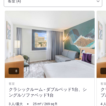
客室 (4)
鉄リベルテ駅にも近接しています。明るいスペース、ファ
ミリールーム、設備の整った会議室。ヴァル ド マルヌの
詳細を表示
詳細
ホテルでのご滞在をお満喫ください。
Anne Sophie KERBOUL ホテル経営
8
客室
客
クラシックルーム - ダブルベッド1台、シ
ク
ングルソファベッド1台
ブ
3 人/最大
25
m²
/
269
sq ft
4 