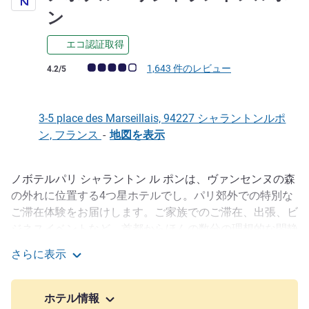
4 つ星
ン
エコ認証取得
お客さまの声 (確認済みレビュー アコーホテルズ)
1,643 件のレビュー
4.2/5
3-5 place des Marseillais, 94227 シャラントンルポ
ン, フランス
-
地図を表示
ノボテルパリ シャラントン ル ポンは、ヴァンセンヌの森
説明
の外れに位置する4つ星ホテルでし。パリ郊外での特別な
ご滞在体験をお届けします。ご家族でのご滞在、出張、ビ
ジネスイベントなど、首都からほんの数分の理想的な閑静
な環境、シャラントン ル ポンに位置しています。10室の
さらに表示
ミーティングルームをご予約いただけます。パリ近郊での
ノボテルパリシャラントンルポン
インスピレーションあふれるセミナーの開催にぜひご利用
ください。ご参加のお客さまにはファミリールームでのご
ホテル情報