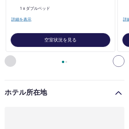
寝具
寝
1 x ダブルベッド
詳細を表示
詳
空室状況を見る
2
ページ中
1
ページ
, 客室 1 : クラシックルーム - ダブ
前に戻る - 客室
次へ
ホテル所在地