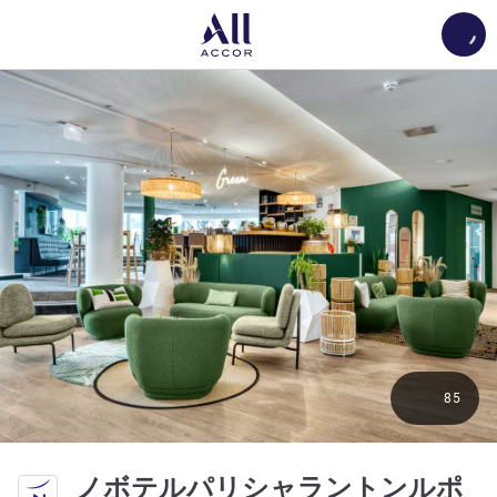
Load
85
ノボテルパリシャラントンルポ