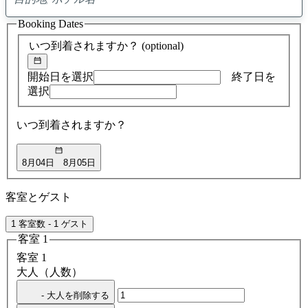
0
ア
Booking Dates
ド
バ
いつ到着されますか？
(optional)
イ
ス
の
開始日を選択
終了日を
検
選択
索
結
いつ到着されますか？
果
8月04日
8月05日
客室とゲスト
1 客室数 - 1 ゲスト
客室 1
客室 1
大人（人数）
- 大人を削除する