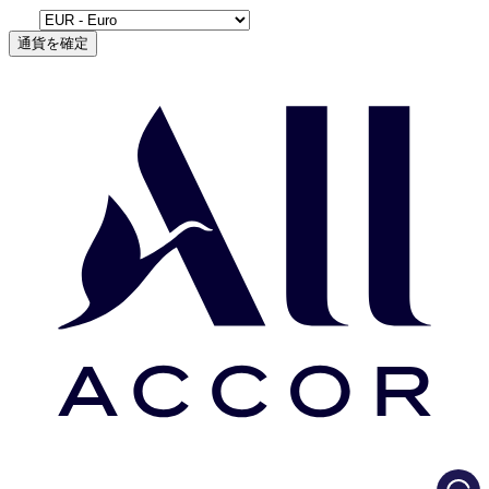
通貨を確定
Load