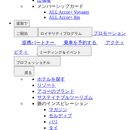
出張者
メンバーシップカード
ALL Accor+ Voyager
ALL Accor+ ibis
追加で
プロモーション
ご宿泊
ロイヤリティプログラム
提携パートナー
乗車を予約する
アクティ
ビティ
ミーティング＆イベント
プロフェッショナル
戻る
ホテルを探す
リゾート
アコーのブランド
サステイナブルツーリズム
旅のインスピレーション
マガジン
モルディブ
バリ
タイ