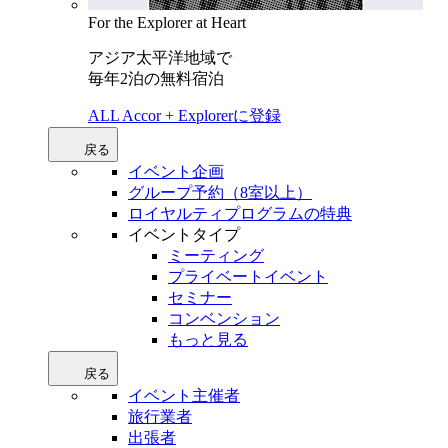
For the Explorer at Heart
アジア太平洋地域で
毎年2泊の無料宿泊
ALL Accor + Explorerに登録
戻る
イベント企画
グループ予約（8室以上）
ロイヤルティプログラムの特典
イベントタイプ
ミーティング
プライベートイベント
セミナー
コンベンション
もっと見る
戻る
イベント主催者
旅行業者
出張者