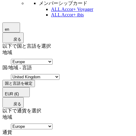
メンバーシップカード
ALL Accor+ Voyager
ALL Accor+ ibis
en
戻る
以下で国と言語を選択
地域
国/地域 - 言語
国と言語を確定
EUR
(€)
戻る
以下で通貨を選択
地域
通貨