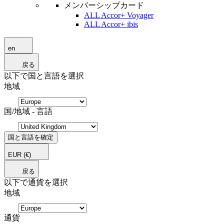
メンバーシップカード
ALL Accor+ Voyager
ALL Accor+ ibis
en
戻る
以下で国と言語を選択
地域
国/地域 - 言語
国と言語を確定
EUR
(€)
戻る
以下で通貨を選択
地域
通貨