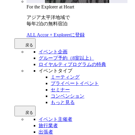
For the Explorer at Heart
アジア太平洋地域で
毎年2泊の無料宿泊
ALL Accor + Explorerに登録
戻る
イベント企画
グループ予約（8室以上）
ロイヤルティプログラムの特典
イベントタイプ
ミーティング
プライベートイベント
セミナー
コンベンション
もっと見る
戻る
イベント主催者
旅行業者
出張者