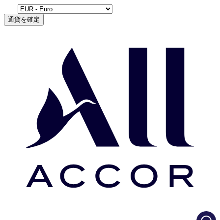
通貨を確定
Load