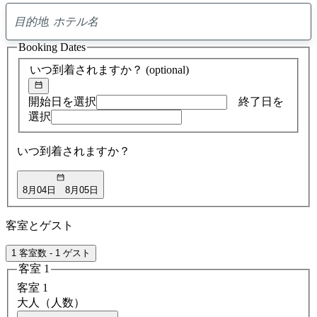
0
ア
Booking Dates
ド
バ
いつ到着されますか？
(optional)
イ
ス
の
開始日を選択
終了日を
検
選択
索
結
いつ到着されますか？
果
8月04日
8月05日
客室とゲスト
1 客室数 - 1 ゲスト
客室 1
客室 1
大人（人数）