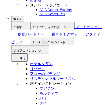
出張者
メンバーシップカード
ALL Accor+ Voyager
ALL Accor+ ibis
追加で
プロモーション
ご宿泊
ロイヤリティプログラム
提携パートナー
乗車を予約する
アクティ
ビティ
ミーティング＆イベント
プロフェッショナル
戻る
ホテルを探す
リゾート
アコーのブランド
サステイナブルツーリズム
旅のインスピレーション
マガジン
モルディブ
バリ
タイ