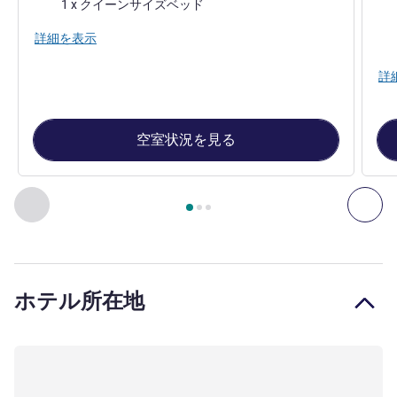
寝具
1 x クイーンサイズベッド
寝
詳細を表示
詳
空室状況を見る
3
ページ中
1
ページ
, 客室 1 : 1 クイーンベッド スーペリア
前に戻る - 客室
次へ
ホテル所在地