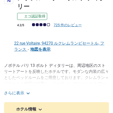
4 つ星
リー
エコ認証取得
お客さまの声 (確認済みレビュー アコーホテルズ)
725 件のレビュー
4.2/5
22 rue Voltaire, 94270 ルクレムランビセートル, フ
ランス
-
地図を表示
ノボテル パリ 13 ポルト ディタリーは、周辺地区のスト
説明
リートアートを反映したホテルです。モダンな内装の広々
としたベッドルームをご用意しております。クレムラン＝
ビセートル地区に位置し、ミーティングルームとコ ワー
キングスペース、ボードゲームやビデオゲームを囲んでご
さらに表示
家族やご友人とお楽しみいただける環境も備えておりま
ノボテル パリ 13 ポルト ディタリー
す。一日の終わりには、バーでくつろぎの時間をお楽しみ
ください。
ホテル情報