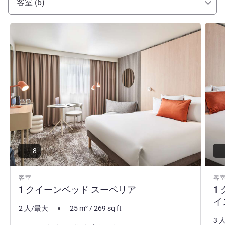
客室 (6)
詳細を表示
詳細
8
客室
客
1 クイーンベッド スーペリア
1
イ
2 人/最大
25
m²
/
269
sq ft
3 