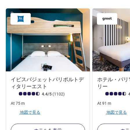
イビスバジェットパリポルトデ
ホテル・パリ
2 つ星
3 つ星
ィタリーエスト
リー
お客さまの声 (確認済みレビュー アコーホテルズ)
件のレビュー
お客さまの声 (確
4.4/5
(1102
)
4
At
75
m
At
91
m
地図で見る
地図で見る