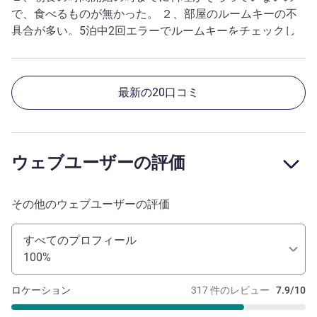
で、食べるものが無かった。 ２、部屋のルームキーの不
具合が多い。5泊中2回エラーでルームキーをチェックし
なければならなかった。 ３、税金を宿泊前に徴収したの
に、チェックアウトの時にさらに請求された。 多分ヒュ
ーマンエラーで、他の人の税金を払っていることになって
最新の20口コミ
いると思われる。 支払には応じたが、払い戻しをスムー
ズにしてもらえるかは不明。 その時に対応した方の態度
もあまり好ましくなかった。 こちらでは、カード支払い
証明を行っているのにも関わらず、信頼されていないと感
ウェブユーザーの評価
じた。
その他のウェブユーザーの評価
すべてのプロフィール
100%
ロケーション
317 件のレビュー
7.9/10