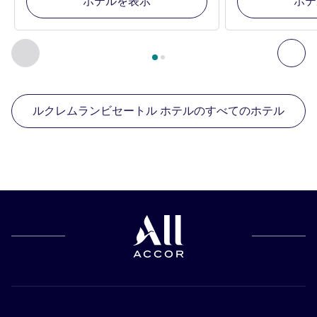
ホテルを表示
ホテ
2
ページ中
1
ページ
, 周辺の他の施設 1 :, 周辺の他の施設 2 :,
前に戻る - 周辺の他の施設
次へ
ルクレムランビセートル ホテルのすべてのホテル