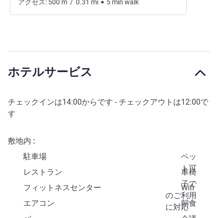
アクセス:
500
m
/
0.31
mi
5
min
walk
ホテルサービス
チェックインは
14:00
からです - チェックアウトは
12:00
で
す
敷地内
駐車場
ペッ
ト可
レストラン
車椅
子で
フィットネスセンター
Wifi
のご利用
エアコン
朝食
に対応