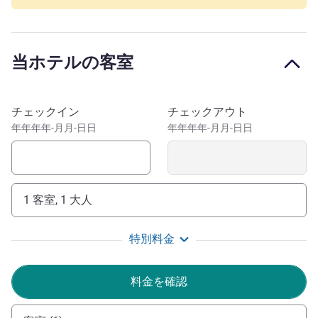
当ホテルは中華街とシテ フロラルの近くにあります。シ
ョッピング好きな方には、近くに複数のモールがありま
す。地下鉄 7 番線を使えば、パリ の 13 区から主要な観光
当ホテルの客室
名所に行けます。 レセプションエリア、レストラン、バ
ー、フィットネスセンター、会議室、駐車場などの設備
を、グリートホテルパリ 13 ポルトディタリと共有してい
このホテルを予約
チェックイン
チェックアウト
ます。
年年年年-月月-日日
年年年年-月月-日日
パリ 13 区にある当ホテルは、ご出張やご家族での旅行に
最適です。スタッフ一同、お客さまのお越しをお待ちして
おります。文化と快適さを満喫する休暇に必要なすべてが
揃っています。今すぐご予約ください！
1 客室, 1 大人
ノボテルパリ 13 は、光の街に訪れるお客様を歓迎いた
特別料金
します。上海の通りのように本格的なチャイナタウンと、
花の咲き誇るシテ フロラルをぜひご堪能ください。新た
料金を確認
な風景をお楽しみください！
JEAN-PHILIPPE CABOCHE ホテル経営