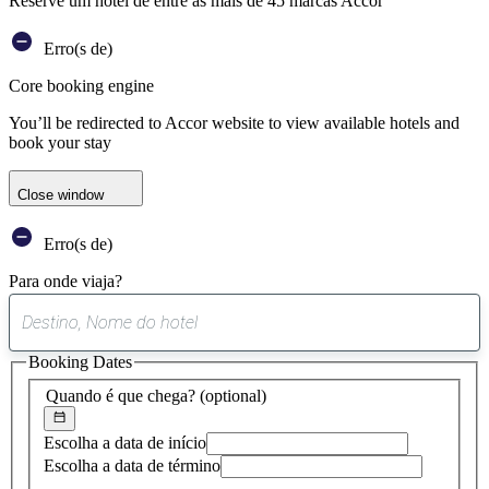
Reserve um hotel de entre as mais de 45 marcas Accor
Erro(s de)
Core booking engine
You’ll be redirected to Accor website to view available hotels and
book your stay
Close window
Erro(s de)
Para onde viaja?
0
sugestão
Booking Dates
encontrada
Quando é que chega?
(optional)
Escolha a data de início
Escolha a data de término