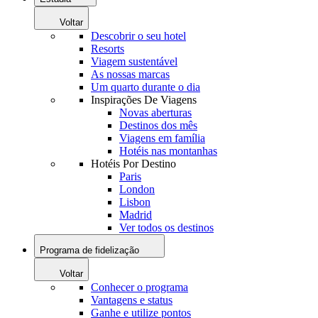
Voltar
Descobrir o seu hotel
Resorts
Viagem sustentável
As nossas marcas
Um quarto durante o dia
Inspirações De Viagens
Novas aberturas
Destinos dos mês
Viagens em família
Hotéis nas montanhas
Hotéis Por Destino
Paris
London
Lisbon
Madrid
Ver todos os destinos
Programa de fidelização
Voltar
Conhecer o programa
Vantagens e status
Ganhe e utilize pontos