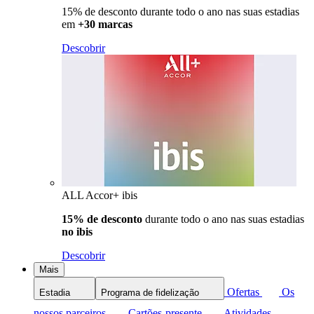
15% de desconto durante todo o ano nas suas estadias
em
+30 marcas
Descobrir
ALL Accor+ ibis
15% de desconto
durante todo o ano nas suas estadias
no ibis
Descobrir
Mais
Ofertas
Os
Estadia
Programa de fidelização
nossos parceiros
Cartões-presente
Atividades