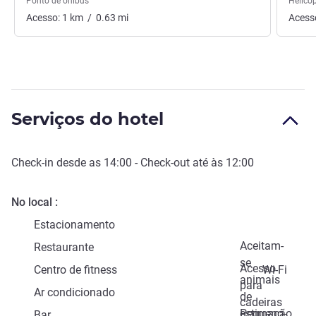
Ponto de ônibus
Helicó
Acesso:
1
km
/
0.63
mi
Acess
Serviços do hotel
Check-in
desde as
14:00
-
Check-out
até às
12:00
No local
Estacionamento
Aceitam-
Restaurante
se
Acesso
Centro de fitness
Wi-Fi
animais
para
Ar condicionado
de
cadeiras
estimação
Pequeno-
Bar