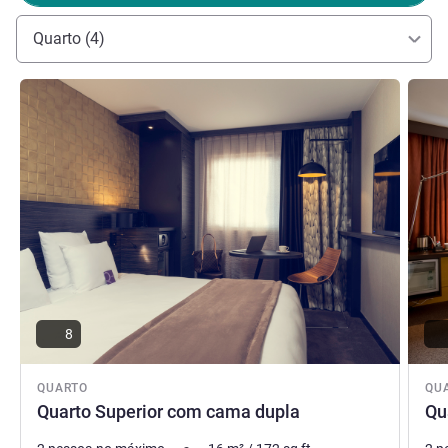
Jean-Philippe BIERRE, Gestão hoteleira
Quarto (4)
Ver detalhes
Ver de
8
QUARTO
QU
Quarto Superior com cama dupla
Qu