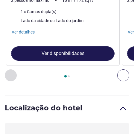
2 pessoa no máximo
16
m²
/
172
sq ft
2 p
Cama
Ca
1 x Camas dupla(s)
Vistas:
Vist
Lado da cidade ou Lado do jardim
Ver detalhes
Ver
Ver disponibilidades
Página
1
de
2
, Quarto 1 : Quarto Superior com cama dupla , 
Anterior - Quarto
Seg
Localização do hotel