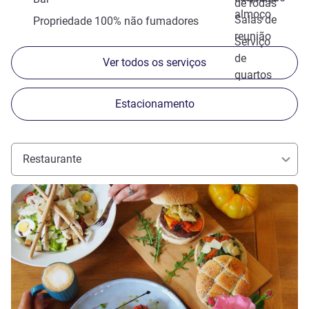
de rodas
almoço
Salas de
Propriedade 100% não fumadores
reunião
Serviço
de
Ver todos os serviços
quartos
Estacionamento
Restaurante
Ver detalhes