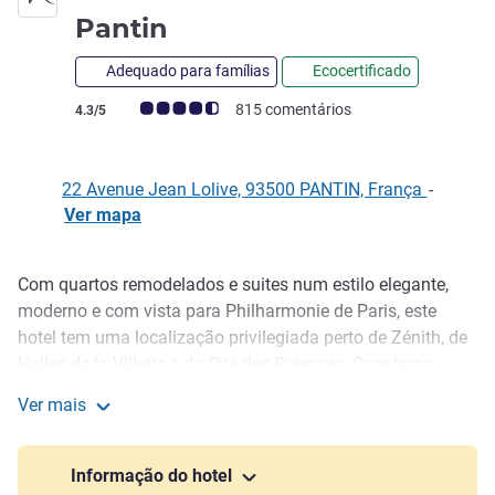
4 estrelas
Pantin
Adequado para famílias
Ecocertificado
Nota clientes Avis (Classificação ALL)
815 comentários
4.3/5
22 Avenue Jean Lolive, 93500 PANTIN, França
-
Ver mapa
Com quartos remodelados e suites num estilo elegante,
Descrição
moderno e com vista para Philharmonie de Paris, este
hotel tem uma localização privilegiada perto de Zénith, de
Halles de la Villette e da Cité des Sciences. Com bons
acessos de transportes públicos, o hotel é um local
Ver mais
animado graças ao seu restaurante com terraço com
Hotel Mercure Paris Porte de Pantin
jardim no verão, disponibilizando gastronomia requintada
e autêntica, áreas de relaxamento e um bar acolhedor.
Informação do hotel