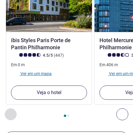
ibis Styles Paris Porte de
Hotel Mercure
Pantin Philharmonie
Philharmonie 
Nota clientes Avis (Classificação ALL)
comentários
Nota clientes Avi
4.5/5
(447
)
3
Em
0
m
Em
406
m
Ver em um mapa
Ver em um 
Veja o hotel
Vej
Página
1
de
2
, Os nossos outros estabelecimentos nas proxim
Anterior - Os nossos outros estabelecimentos nas proxim
Seg