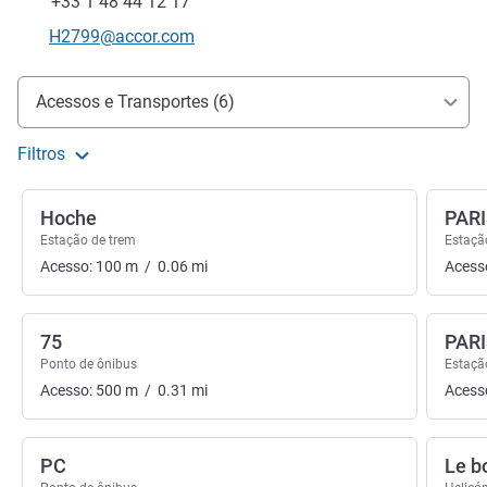
Fax
+33 1 48 44 12 17
E-mail de contacto
H2799@accor.com
Acesso e transporte
Acessos e Transportes (6)
Filtros
Hoche
PAR
Estação de trem
Estaçã
Acesso:
100
m
/
0.06
mi
Acess
75
PARI
Ponto de ônibus
Estaçã
Acesso:
500
m
/
0.31
mi
Acess
PC
Le b