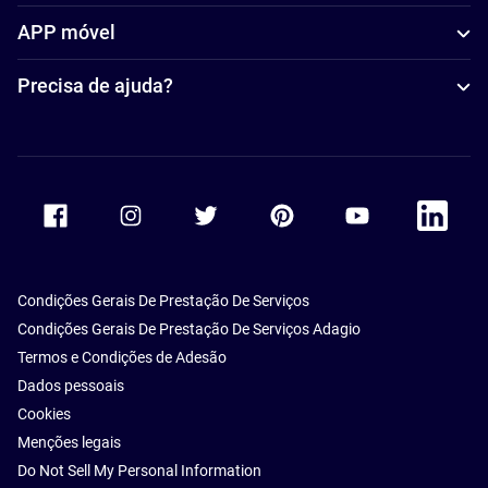
APP móvel
Precisa de ajuda?
Accor Facebook
Accor Instagram
Accor Twitter
Accor Pinterest
Accor Youtube
Accor Li
Condições Gerais De Prestação De Serviços
Condições Gerais De Prestação De Serviços Adagio
Termos e Condições de Adesão
Dados pessoais
Cookies
Menções legais
Do Not Sell My Personal Information