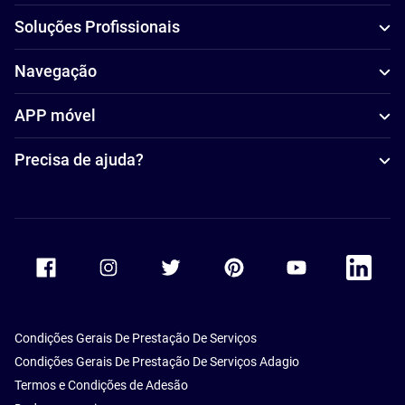
Soluções Profissionais
Navegação
APP móvel
Precisa de ajuda?
Accor Facebook
Accor Instagram
Accor Twitter
Accor Pinterest
Accor Youtube
Accor Li
Condições Gerais De Prestação De Serviços
Condições Gerais De Prestação De Serviços Adagio
Termos e Condições de Adesão