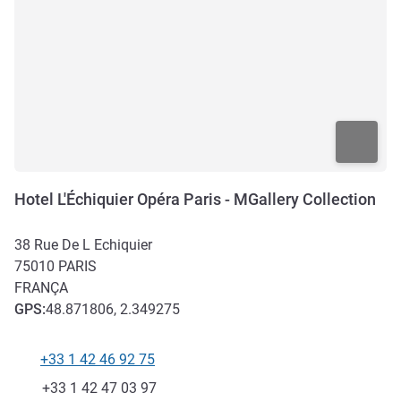
Hotel L'Échiquier Opéra Paris - MGallery Collection
38 Rue De L Echiquier
75010
PARIS
FRANÇA
GPS
:
48.871806, 2.349275
+33 1 42 46 92 75
Telefone
Fax
+33 1 42 47 03 97