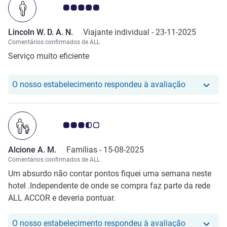
Nota clientes Avis 5.0/5
Lincoln W. D. A. N.
Viajante individual -
23-11-2025
Comentários confirmados de ALL
Serviço muito eficiente
O nosso hot
O nosso estabelecimento respondeu à avaliação
Nota clientes Avis 3.5/5
Alcione A. M.
Famílias -
15-08-2025
Comentários confirmados de ALL
Um absurdo não contar pontos fiquei uma semana neste
hotel .Independente de onde se compra faz parte da rede
ALL ACCOR e deveria pontuar.
O nosso hot
O nosso estabelecimento respondeu à avaliação