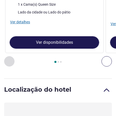
Cama
1 x Cama(s) Queen Size
Vist
Vistas:
Lado da cidade ou Lado do pátio
Ver detalhes
Ver
Ver disponibilidades
Página
1
de
3
, Quarto 1 : QUARTO CLASSIC, 1 cama de tama
Anterior - Quarto
Seg
Localização do hotel