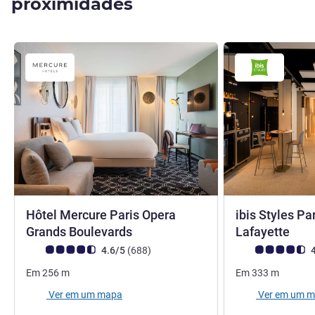
proximidades
Hôtel Mercure Paris Opera
ibis Styles Pa
4 estrelas
3 es
Grands Boulevards
Lafayette
Nota clientes Avis (Classificação ALL)
comentários
Nota clientes Avi
4.6/5
(688
)
4
Em
256
m
Em
333
m
Ver em um mapa
Ver em um 