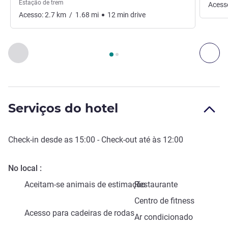
Estação de trem
Acess
Acesso:
2.7
km
/
1.68
mi
12
min
drive
Página
1
de
2
, Acessos e Transportes 1 :, Acessos e Transport
Anterior - Acessos e Transportes
Seg
Serviços do hotel
Check-in
desde as
15:00
-
Check-out
até às
12:00
No local
Aceitam-se animais de estimação
Restaurante
Centro de fitness
Acesso para cadeiras de rodas
Ar condicionado