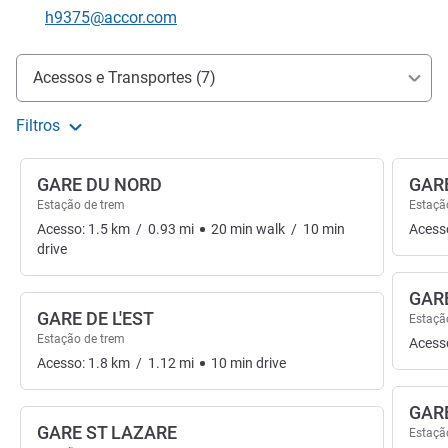
E-mail de contacto
h9375@accor.com
Acesso e transporte
Acessos e Transportes (7)
Filtros
GARE DU NORD
GAR
Estação de trem
Estaçã
Acesso:
1.5
km
/
0.93
mi
20
min
walk
/
10
min
Acess
drive
GARE
GARE DE L'EST
Estaçã
Estação de trem
Acess
Acesso:
1.8
km
/
1.12
mi
10
min
drive
GAR
GARE ST LAZARE
Estaçã