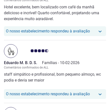
Comentários confirmados de ALL
a situação foi muito antipatica. Finalmente o sistema
Hotel excelente, bem localizado com café da manhã
voltou e pude fazer o pagamento. Felizmente antecipei o
delicioso e incrível! Quarto confortável, projetando uma
pagamento para o dia anterior a minha saída. Mas se isso
experiência muito agradável.
tivesse ocorrido na hora do check-out, tive a percepção
clara de que eu seria muito prejudicada pois ele não se
O nosso hot
O nosso estabelecimento respondeu à avaliação
importava com a situação .
Nota clientes Avis 4.5/5
Eduardo M. B. D. S.
Famílias -
10-02-2026
Comentários confirmados de ALL
staff simpático e profissional, bom pequeno almoço, wc
podia e devia ser maior
O nosso hot
O nosso estabelecimento respondeu à avaliação