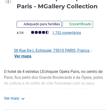
4 es
Paris - MGallery Collection
Adequado para famílias
Ecocertificado
Nota clientes Avis (Classificação ALL)
1.752 comentários
4.7/5
38 Rue De L Echiquier, 75010 PARIS, França
-
Ver mapa
O hotel de 4 estrelas L'Echiquier Opéra Paris, no centro de
Descrição
Paris, fica perto dos Grands Boulevards e da Ópera, polos
da cultura e do estilo de vida franceses com os seus
teatros e espetáculos. O renovado hotel combina
modernidade e Art Nouveau, preservando uma herança
Ver mais
Belle Epoque no mobiliário, pisos em mosaico e pinturas.
Hotel L'Échiquier Opéra Paris - MGallery Collection
Os modernos quartos e suítes refletem o estilo único de