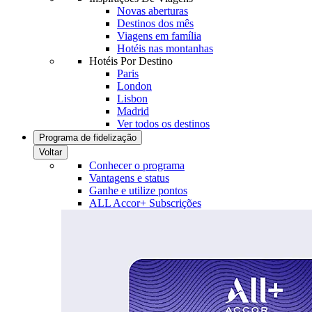
Novas aberturas
Destinos dos mês
Viagens em família
Hotéis nas montanhas
Hotéis Por Destino
Paris
London
Lisbon
Madrid
Ver todos os destinos
Programa de fidelização
Voltar
Conhecer o programa
Vantagens e status
Ganhe e utilize pontos
ALL Accor+ Subscrições