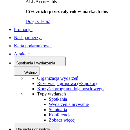
ALL Accor+ ibis
15% zniżki przez cały rok
w
markach ibis
Dołącz Teraz
Promocje
Nasi partnerzy
Karta podarunkowa
Atrakcje
Spotkania i wydarzenia
Wstecz
Organizacja wydarzeń
Rezerwacja grupowa (+8 pokoi)
Korzyści programu lojalnościowego
Typy wydarzeń
Spotkania
Wydarzenia prywatne
Seminaria
Konferencje
Zobacz więcej
Dla profesjonalistów