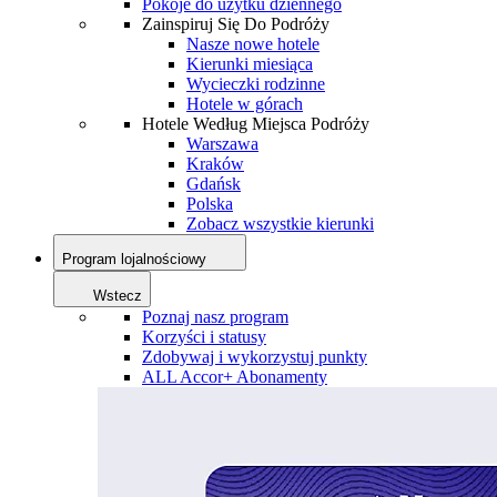
Pokoje do użytku dziennego
Zainspiruj Się Do Podróży
Nasze nowe hotele
Kierunki miesiąca
Wycieczki rodzinne
Hotele w górach
Hotele Według Miejsca Podróży
Warszawa
Kraków
Gdańsk
Polska
Zobacz wszystkie kierunki
Program lojalnościowy
Wstecz
Poznaj nasz program
Korzyści i statusy
Zdobywaj i wykorzystuj punkty
ALL Accor+ Abonamenty