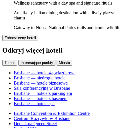
Wellness sanctuary with a day spa and signature rituals
An all-day Italian dining destination with a lively piazza
charm
Gateway to Noosa National Park's trails and iconic wildlife
Zobacz ceny hoteli
Odkryj więcej hoteli
Temat
Interesujące punkty
Miasta
Brisbane — hotele 4-gwiazdkowe
Brisbane — niedrogie hotele
Brisbane — hotele biznesowe
Salą konferencyjną w Brisbane
Brisbane — hotele z parkingiem
Brisbane — hotele z basenem
Brisbane — hotele spa
Brisbane Convention & Exhibition Centre
Centrum Rozrywki w Brisbane
Deptak na Queen Street