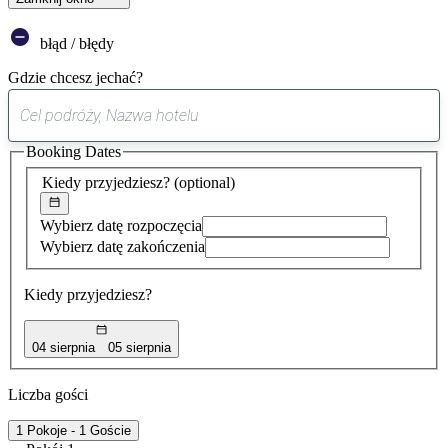
błąd / błędy
Gdzie chcesz jechać?
0
sugestia
Booking Dates
została
znaleziona
Kiedy przyjedziesz?
(optional)
Wybierz datę rozpoczęcia
Wybierz datę zakończenia
Kiedy przyjedziesz?
04 sierpnia
05 sierpnia
Liczba gości
1 Pokoje - 1 Goście