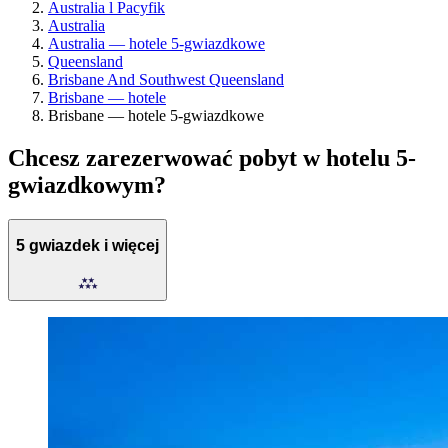
Australia l Pacyfik
Australia
Australia — hotele 5-gwiazdkowe
Queensland
Brisbane And Southwest Queensland
Brisbane — hotele
Brisbane — hotele 5-gwiazdkowe
Chcesz zarezerwować pobyt w hotelu 5-
gwiazdkowym?
5 gwiazdek i więcej