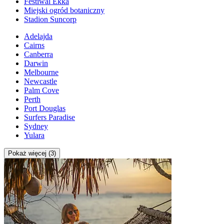
Festiwal Ekka
Miejski ogród botaniczny
Stadion Suncorp
Adelajda
Cairns
Canberra
Darwin
Melbourne
Newcastle
Palm Cove
Perth
Port Douglas
Surfers Paradise
Sydney
Yulara
Pokaż więcej (3)