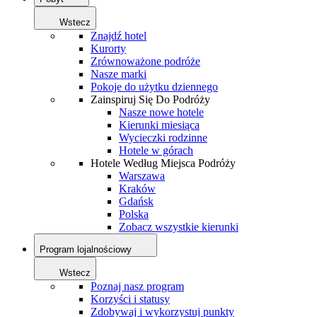
Wstecz
Znajdź hotel
Kurorty
Zrównoważone podróże
Nasze marki
Pokoje do użytku dziennego
Zainspiruj Się Do Podróży
Nasze nowe hotele
Kierunki miesiąca
Wycieczki rodzinne
Hotele w górach
Hotele Według Miejsca Podróży
Warszawa
Kraków
Gdańsk
Polska
Zobacz wszystkie kierunki
Program lojalnościowy
Wstecz
Poznaj nasz program
Korzyści i statusy
Zdobywaj i wykorzystuj punkty