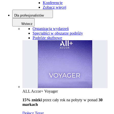
Konferencje
Zobacz więcej
Dla profesjonalistów
Wstecz
Organizacja wydarzeń
Specjaliści w obszarze podróży
Podróże służbowe
ALL Accor+ Voyager
15% znizki
przez cały rok na pobyty w ponad
30
markach
Dołącz Teraz