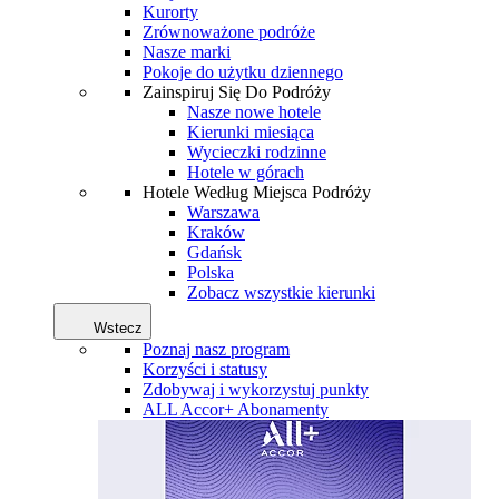
Kurorty
Zrównoważone podróże
Nasze marki
Pokoje do użytku dziennego
Zainspiruj Się Do Podróży
Nasze nowe hotele
Kierunki miesiąca
Wycieczki rodzinne
Hotele w górach
Hotele Według Miejsca Podróży
Warszawa
Kraków
Gdańsk
Polska
Zobacz wszystkie kierunki
Wstecz
Poznaj nasz program
Korzyści i statusy
Zdobywaj i wykorzystuj punkty
ALL Accor+ Abonamenty