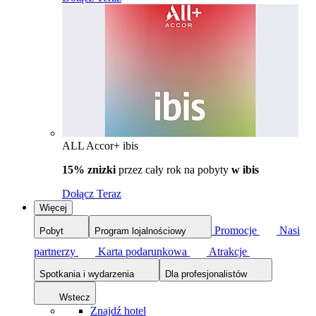
ALL Accor+ ibis
15% znizki
przez cały rok na pobyty
w ibis
Dołącz Teraz
Więcej
Promocje
Nasi
Pobyt
Program lojalnościowy
partnerzy
Karta podarunkowa
Atrakcje
Spotkania i wydarzenia
Dla profesjonalistów
Wstecz
Znajdź hotel