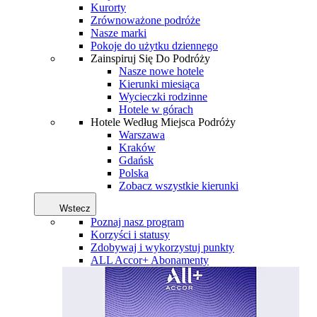
Kurorty
Zrównoważone podróże
Nasze marki
Pokoje do użytku dziennego
Zainspiruj Się Do Podróży
Nasze nowe hotele
Kierunki miesiąca
Wycieczki rodzinne
Hotele w górach
Hotele Według Miejsca Podróży
Warszawa
Kraków
Gdańsk
Polska
Zobacz wszystkie kierunki
Wstecz
Poznaj nasz program
Korzyści i statusy
Zdobywaj i wykorzystuj punkty
ALL Accor+ Abonamenty