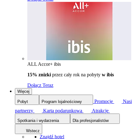
ALL Accor+ ibis
15% znizki
przez cały rok na pobyty
w ibis
Dołącz Teraz
Więcej
Promocje
Nasi
Pobyt
Program lojalnościowy
partnerzy
Karta podarunkowa
Atrakcje
Spotkania i wydarzenia
Dla profesjonalistów
Wstecz
Znajdź hotel