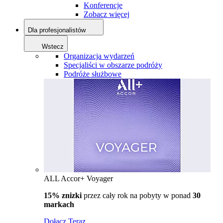
Konferencje
Zobacz więcej
Dla profesjonalistów
Wstecz
Organizacja wydarzeń
Specjaliści w obszarze podróży
Podróże służbowe
ALL Accor+ Voyager
15% znizki
przez cały rok na pobyty w ponad
30
markach
Dołącz Teraz