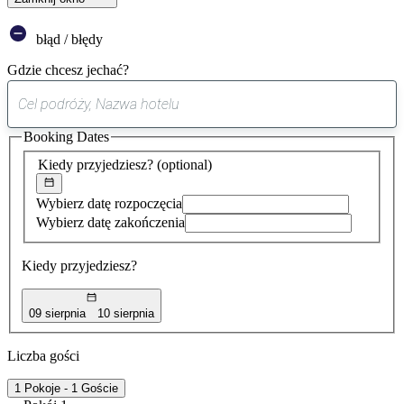
błąd / błędy
Gdzie chcesz jechać?
0
sugestia
Booking Dates
została
znaleziona
Kiedy przyjedziesz?
(optional)
Wybierz datę rozpoczęcia
Wybierz datę zakończenia
Kiedy przyjedziesz?
09 sierpnia
10 sierpnia
Liczba gości
1 Pokoje - 1 Goście