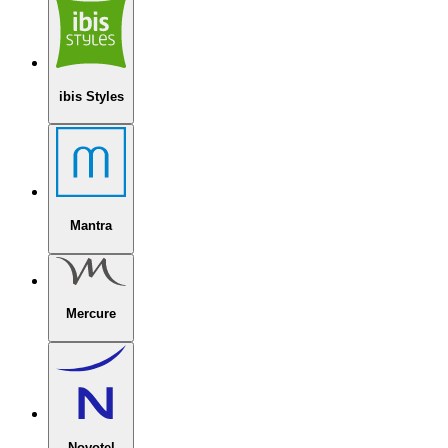
ibis Styles
Mantra
Mercure
Novotel