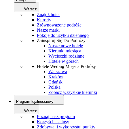
Wstecz
Znajdź hotel
Kurorty
Zrównoważone podróże
Nasze marki
Pokoje do użytku dziennego
Zainspiruj Się Do Podróży
Nasze nowe hotele
Kierunki miesiąca
Wycieczki rodzinne
Hotele w górach
Hotele Według Miejsca Podróży
Warszawa
Kraków
Gdańsk
Polska
Zobacz wszystkie kierunki
Program lojalnościowy
Wstecz
Poznaj nasz program
Korzyści i statusy
Zdobywaj i wykorzystuj punkty