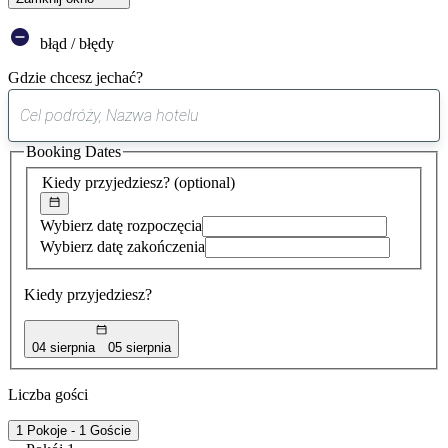
błąd / błędy
Gdzie chcesz jechać?
0
sugestia
Booking Dates
została
znaleziona
Kiedy przyjedziesz?
(optional)
Wybierz datę rozpoczęcia
Wybierz datę zakończenia
Kiedy przyjedziesz?
04 sierpnia
05 sierpnia
Liczba gości
1 Pokoje - 1 Goście