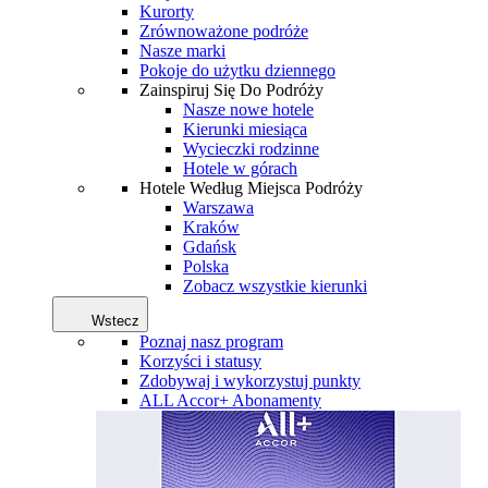
Kurorty
Zrównoważone podróże
Nasze marki
Pokoje do użytku dziennego
Zainspiruj Się Do Podróży
Nasze nowe hotele
Kierunki miesiąca
Wycieczki rodzinne
Hotele w górach
Hotele Według Miejsca Podróży
Warszawa
Kraków
Gdańsk
Polska
Zobacz wszystkie kierunki
Wstecz
Poznaj nasz program
Korzyści i statusy
Zdobywaj i wykorzystuj punkty
ALL Accor+ Abonamenty