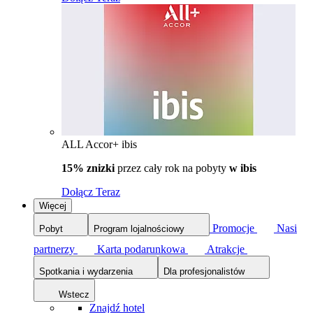
ALL Accor+ ibis
15% znizki
przez cały rok na pobyty
w ibis
Dołącz Teraz
Więcej
Promocje
Nasi
Pobyt
Program lojalnościowy
partnerzy
Karta podarunkowa
Atrakcje
Spotkania i wydarzenia
Dla profesjonalistów
Wstecz
Znajdź hotel