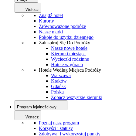
Wstecz
Znajdź hotel
Kurorty
Zrównoważone podróże
Nasze marki
Pokoje do użytku dziennego
Zainspiruj Się Do Podróży
Nasze nowe hotele
Kierunki miesiąca
Wycieczki rodzinne
Hotele w górach
Hotele Według Miejsca Podróży
Warszawa
Kraków
Gdańsk
Polska
Zobacz wszystkie kierunki
Program lojalnościowy
Wstecz
Poznaj nasz program
Korzyści i statusy
Zdobywaj i wykorzystuj punkty