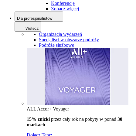
Konferencje
Zobacz więcej
Dla profesjonalistów
Wstecz
Organizacja wydarzeń
Specjaliści w obszarze podróży
Podróże służbowe
ALL Accor+ Voyager
15% znizki
przez cały rok na pobyty w ponad
30
markach
Dołącz Teraz