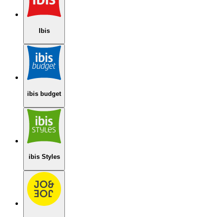
Ibis
ibis budget
ibis Styles