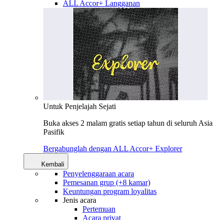
ALL Accor+ Langganan
Untuk Penjelajah Sejati
Buka akses 2 malam gratis setiap tahun di seluruh Asia
Pasifik
Bergabunglah dengan ALL Accor+ Explorer
Kembali
Penyelenggaraan acara
Pemesanan grup (+8 kamar)
Keuntungan program loyalitas
Jenis acara
Pertemuan
Acara privat