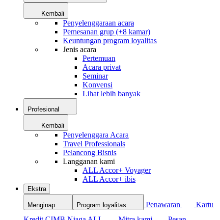
Kembali
Penyelenggaraan acara
Pemesanan grup (+8 kamar)
Keuntungan program loyalitas
Jenis acara
Pertemuan
Acara privat
Seminar
Konvensi
Lihat lebih banyak
Profesional
Kembali
Penyelenggara Acara
Travel Professionals
Pelancong Bisnis
Langganan kami
ALL Accor+ Voyager
ALL Accor+ ibis
Ekstra
Penawaran
Kartu
Menginap
Program loyalitas
Kredit CIMB Niaga ALL
Mitra kami
Pesan