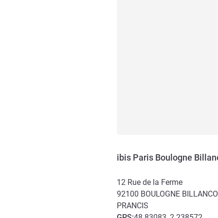
ibis Paris Boulogne Billan
12 Rue de la Ferme
92100
BOULOGNE BILLANC
PRANCIS
GPS
:
48.83083, 2.238572