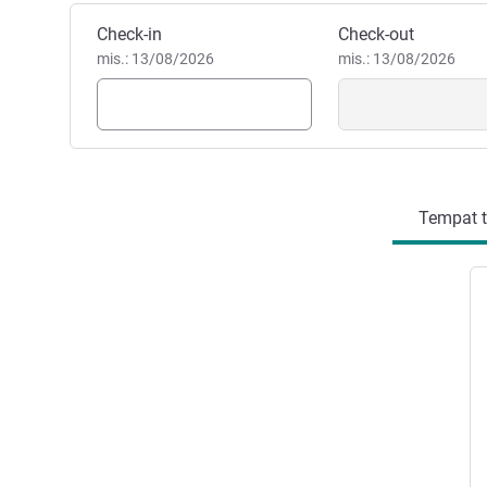
Pesan hotel ini
Check-in
Check-out
mis.: 13/08/2026
mis.: 13/08/2026
Tempat ti