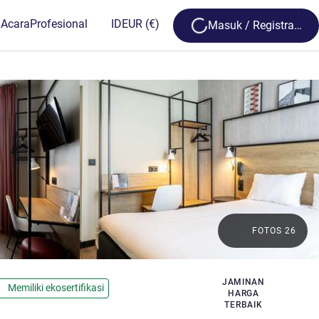
Loading...
 Acara
Profesional
ID
EUR
(€)
Masuk / Registrasi
FOTOS 26
JAMINAN
Memiliki ekosertifikasi
HARGA
TERBAIK