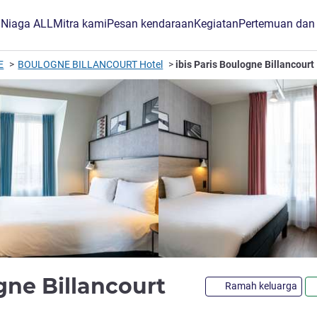
B Niaga ALL
Mitra kami
Pesan kendaraan
Kegiatan
Pertemuan dan
E
BOULOGNE BILLANCOURT Hotel
ibis Paris Boulogne Billancourt
bintang 3
ogne Billancourt
Ramah keluarga