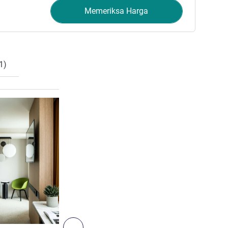
Memeriksa Harga
1)
Lihat detail
6
Berikutnya - Kamar