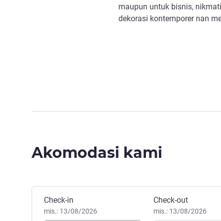
maupun untuk bisnis, nikma
dekorasi kontemporer nan men
Akomodasi kami
Pesan hotel ini
Check-in
Check-out
mis.: 13/08/2026
mis.: 13/08/2026