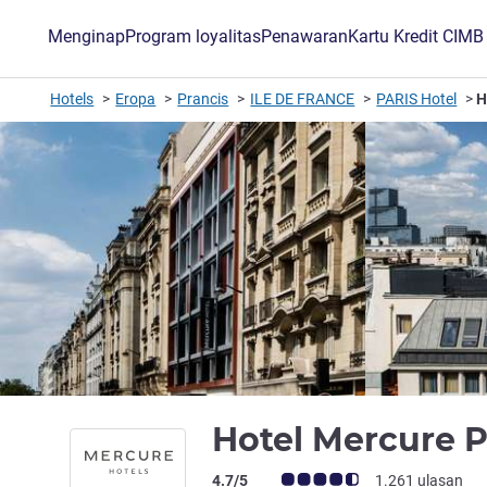
Menginap
Program loyalitas
Penawaran
Kartu Kredit CIM
Hotels
Eropa
Prancis
ILE DE FRANCE
PARIS Hotel
H
Hotel Mercure P
Catatan tamu Avis (Peringkat ALL)
4.7/5
1.261 ulasan