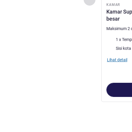
KAMAR
Kamar Supe
besar
Maksimum 2 
Selimut
1 x Temp
Pemandangan
Lihat detail
Halaman
1
dari