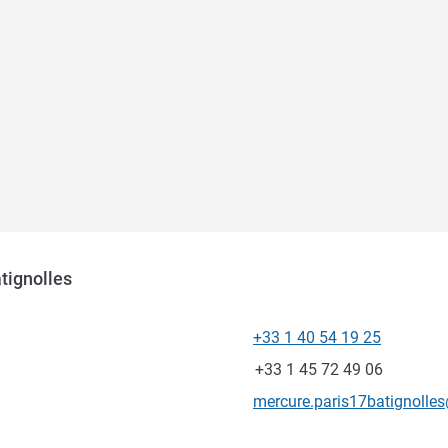
tignolles
+33 1 40 54 19 25
Telepon
Fax
+33 1 45 72 49 06
Email kontak
mercure.paris17batignolle