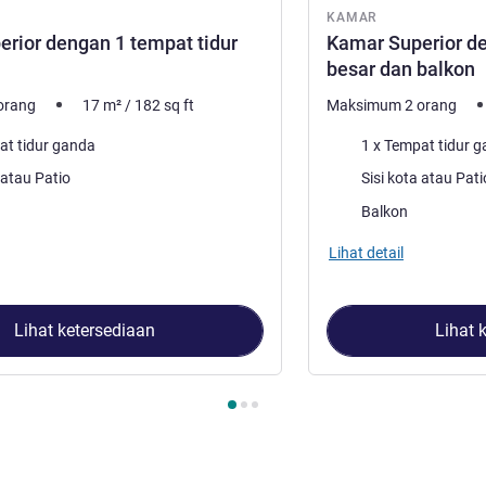
KAMAR
rior dengan 1 tempat tidur
Kamar Superior de
besar dan balkon
orang
17
m²
/
182
sq ft
Maksimum 2 orang
Selimut
at tidur ganda
1 x Tempat tidur 
:
Pemandangan:
Sisi kota atau Patio
Sisi kota atau P
Sebagian besar akomod
Balkon
Lihat detail
Lihat ketersediaan
Lihat 
3
, Kamar 1 : Kamar Superior dengan 1 tempat tidur besar , Kama