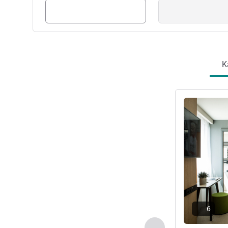
K
Lihat detail
6
Sebelumnya - Kam