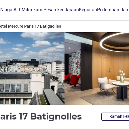
B Niaga ALL
Mitra kami
Pesan kendaraan
Kegiatan
Pertemuan dan
otel Mercure Paris 17 Batignolles
bintang 4
aris 17 Batignolles
Ramah kel