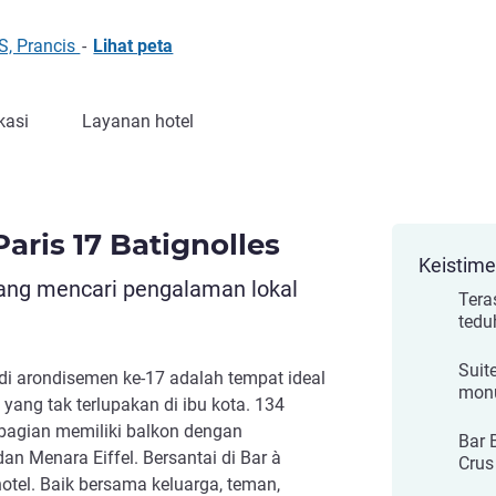
S, Prancis
-
Lihat peta
kasi
Layanan hotel
aris 17 Batignolles
Keistim
yang mencari pengalaman lokal
Tera
tedu
Suit
 di arondisemen ke-17 adalah tempat ideal
monu
ang tak terlupakan di ibu kota. 134
bagian memiliki balkon dengan
Bar 
n Menara Eiffel. Bersantai di Bar à
Crus
otel. Baik bersama keluarga, teman,