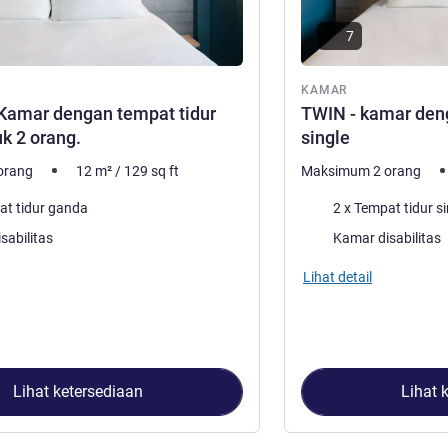
7
ar
KAMAR
amar dengan tempat tidur
TWIN - kamar deng
k 2 orang.
single
orang
12
m²
/
129
sq ft
Maksimum 2 orang
Selimut
at tidur ganda
2 x Tempat tidur si
sabilitas
Kamar disabilitas
Lihat detail
Lihat ketersediaan
Lihat 
2
, Kamar 1 : GANDA — Kamar dengan tempat tidur ganda untuk 2