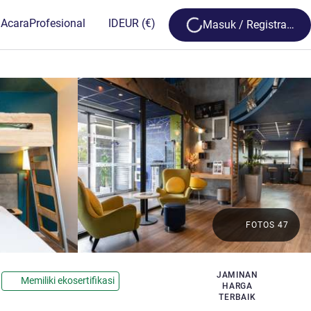
Loading...
 Acara
Profesional
ID
EUR
(€)
Masuk / Registrasi
FOTOS 47
JAMINAN
Memiliki ekosertifikasi
HARGA
TERBAIK