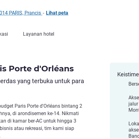
5014 PARIS, Prancis
-
Lihat peta
kasi
Layanan hotel
is Porte d'Orléans
Keistim
cerdas yang terbuka untuk para
Bers
Akse
jalu
budget Paris Porte d'Orléans bintang 2
Mont
hnya, di arondisemen ke-14. Nikmati
 di kamar ber-AC untuk hingga 3
Loka
bisnis atau rekreasi, tim kami siap
akse
.
Band