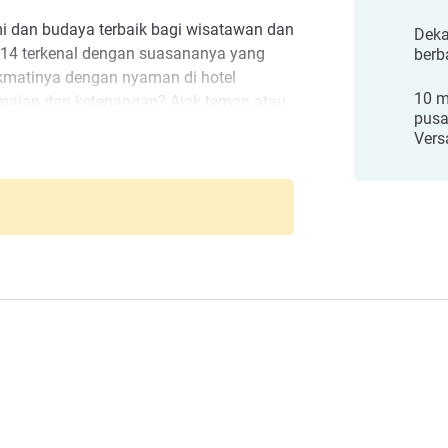
mi dan budaya terbaik bagi wisatawan dan
Deka
-14 terkenal dengan suasananya yang
berb
kmatinya dengan nyaman di hotel
10 m
maian dan ketenangan? Ajak teman atau
pusa
ea terbuka dan jalan setapak di
Vers
rea hijau paling indah di Paris.
rte d'Orléans
tau sekadar mengunjungi ibu kota? Kami
tel yang baru saja direnovasi
tikan setiap detail untuk membuat
nangkan.
en Hotel