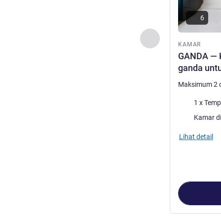
6
Sebelumnya - Kam
KAMAR
GANDA — K
ganda untu
Maksimum 2 
Selimut
1 x Temp
Kamar di
Lihat detail
Halaman
1
dari