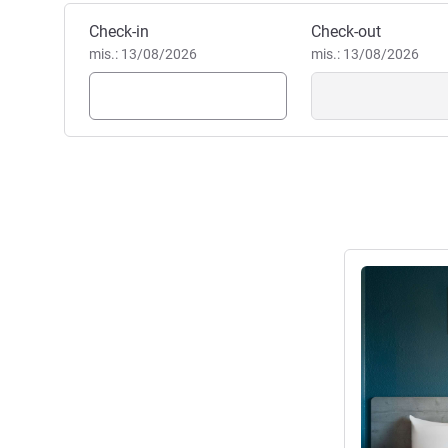
Pesan hotel ini
Check-in
Check-out
mis.: 13/08/2026
mis.: 13/08/2026
Lihat detail