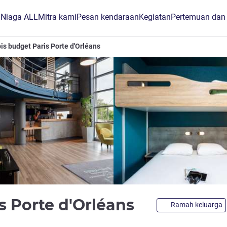
B Niaga ALL
Mitra kami
Pesan kendaraan
Kegiatan
Pertemuan dan
bis budget Paris Porte d'Orléans
bintang 2
is Porte d'Orléans
Ramah keluarga