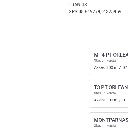
PRANCIS
GPS
:
48.819779, 2.325959
Akses dan Transportasi
M° 4 PT ORLE
Stasiun kereta
Akses:
300
m
/
0.
T3 PT ORLEA
Stasiun kereta
Akses:
300
m
/
0.
MONTPARNAS
Stasiun kereta