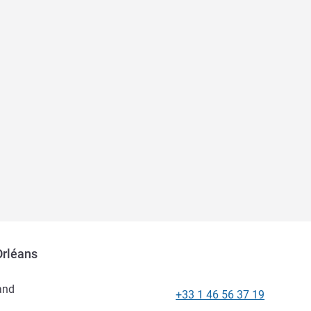
Orléans
and
+33 1 46 56 37 19
Telepon