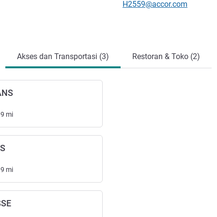
Email kontak
H2559@accor.com
Akses dan Transportasi (3)
Restoran & Toko (2)
ANS
19
mi
NS
19
mi
SE