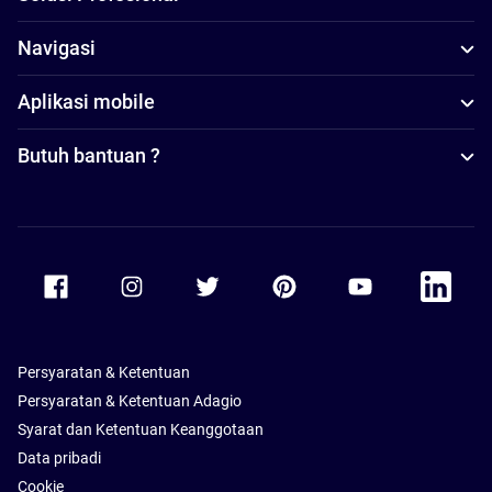
Navigasi
Aplikasi mobile
Butuh bantuan ?
Accor Facebook
Accor Instagram
Accor Twitter
Accor Pinterest
Accor Youtube
Accor Li
Persyaratan & Ketentuan
Persyaratan & Ketentuan Adagio
Syarat dan Ketentuan Keanggotaan
Data pribadi
Cookie