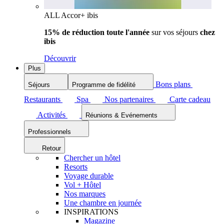
ALL Accor+ ibis
15% de réduction toute l'année
sur vos séjours
chez
ibis
Découvrir
Plus
Bons plans
Séjours
Programme de fidélité
Restaurants
Spa
Nos partenaires
Carte cadeau
Activités
Réunions & Evénements
Professionnels
Retour
Chercher un hôtel
Resorts
Voyage durable
Vol + Hôtel
Nos marques
Une chambre en journée
INSPIRATIONS
Magazine