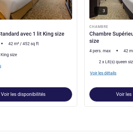
3
CHAMBRE
andard avec 1 lit King size
Chambre Supérieur
size
42
m²
/
452
sq ft
4 pers. max
42
m
) King size
Literie
2 x Lit(s) queen si
s
Voir les détails
Voir les disponibilités
Voir les