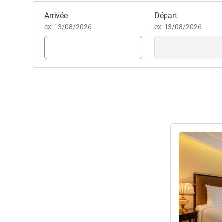
Evan Harrington, Direction de
Réserver cet hôtel
Arrivée
Départ
ex: 13/08/2026
ex: 13/08/2026
Voir les détail