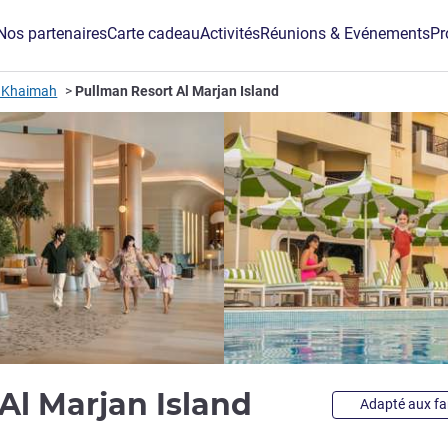
Nos partenaires
Carte cadeau
Activités
Réunions & Evénements
Pr
l Khaimah
Pullman Resort Al Marjan Island
5 étoiles
Al Marjan Island
Adapté aux fa