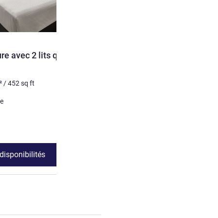
e avec 2 lits queen
²
/
452
sq ft
ze
 disponibilités