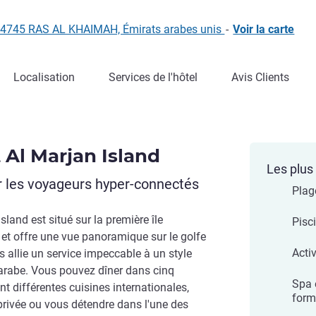
, 14745 RAS AL KHAIMAH, Émirats arabes unis
-
Voir la carte
Localisation
Services de l'hôtel
Avis Clients
 Al Marjan Island
Les plus 
ur les voyageurs hyper-connectés
Plag
land est situé sur la première île
Pisci
h et offre une vue panoramique sur le golfe
Acti
es allie un service impeccable à un style
ge arabe. Vous pouvez dîner dans cinq
Spa 
t différentes cuisines internationales,
form
e privée ou vous détendre dans l'une des