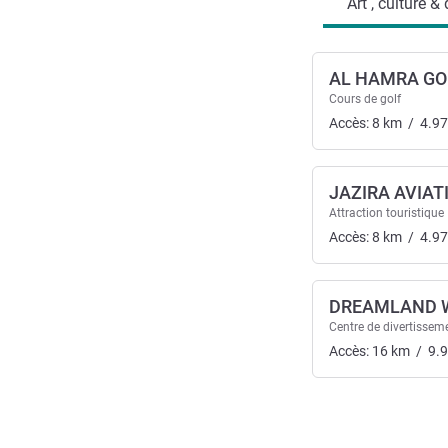
Art , culture &
AL HAMRA GO
Cours de golf
Accès:
8
km
/
4.97
JAZIRA AVIAT
Attraction touristique
Accès:
8
km
/
4.97
DREAMLAND 
Centre de divertissem
Accès:
16
km
/
9.