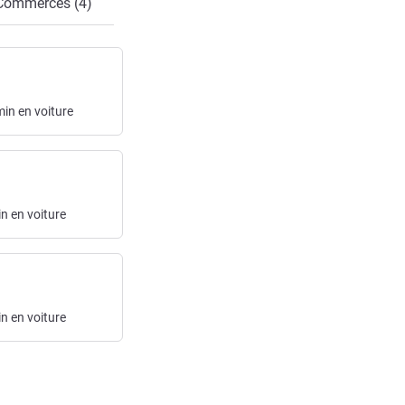
Commerces (4)
min
en voiture
in
en voiture
in
en voiture