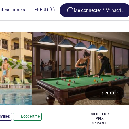
Loading...
ofessionnels
FR
EUR
(€)
Me connecter / M’inscrire
77 PHOTOS
MEILLEUR
milles
Ecocertifié
PRIX
GARANTI