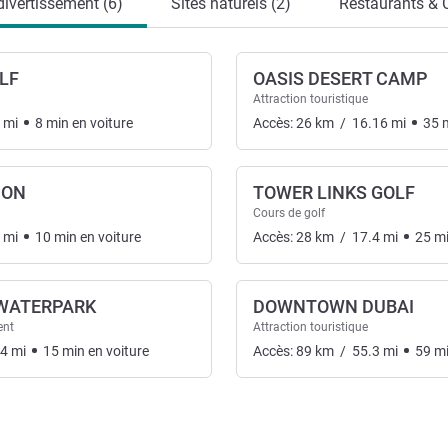
 divertissement (6)
Sites naturels (2)
Restaurants & 
LF
OASIS DESERT CAMP
Attraction touristique
mi
8
min
en voiture
Accès:
26
km
/
16.16
mi
35
ION
TOWER LINKS GOLF
Cours de golf
mi
10
min
en voiture
Accès:
28
km
/
17.4
mi
25
m
WATERPARK
DOWNTOWN DUBAI
ent
Attraction touristique
94
mi
15
min
en voiture
Accès:
89
km
/
55.3
mi
59
m