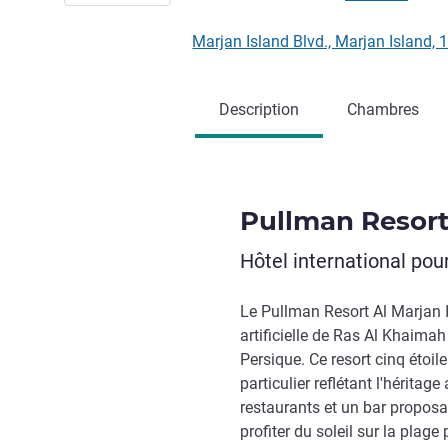
Marjan Island Blvd., Marjan Island
Description
Chambres
Pullman Resort
Hôtel international po
Le Pullman Resort Al Marjan Is
artificielle de Ras Al Khaima
Persique. Ce resort cinq étoil
particulier reflétant l'hérita
restaurants et un bar proposan
profiter du soleil sur la plag