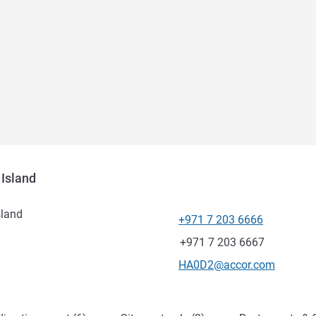
 Island
sland
+971 7 203 6666
Téléphone
Fax
+971 7 203 6667
Email de contact
HA0D2@accor.com