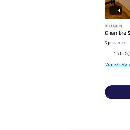
4
CHAMBRE
Chambre St
3 pers. max
Literie
1 x Lit(s
Voir les détail