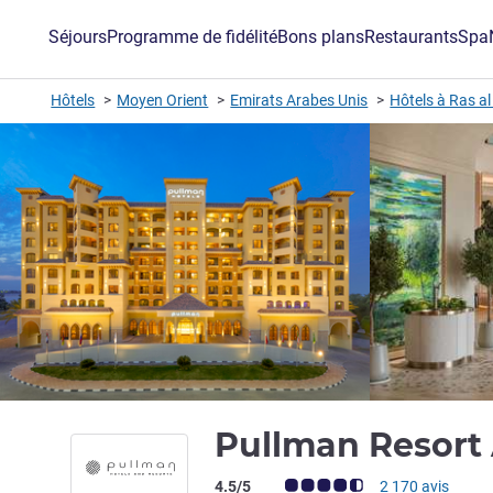
Séjours
Programme de fidélité
Bons plans
Restaurants
Spa
Hôtels
Moyen Orient
Emirats Arabes Unis
Hôtels à Ras a
Pullman Resort 
Note Avis clients (Note ALL)
4.5/5
2 170 avis