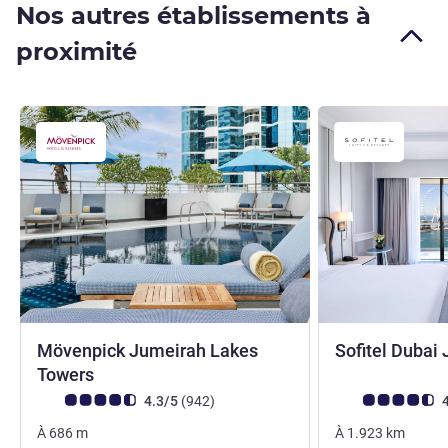
Nos autres établissements à
proximité
Mövenpick Jumeirah Lakes
Sofitel Dubai
5 étoiles
Towers
Note Avis clients (Note ALL)
avis
Note Avis clients
4.3/5
(942
)
4
À
686
m
À
1.923
km