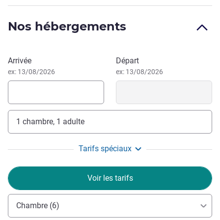
Le quartier se trouve dans un rayon de 3-4 km des
principales attractions de Dubaï comme la marina de
Nos hébergements
Dubaï, Jumeirah Beach Residences (JBR), Palm Jumeirah
et Blue Waters Island qui abritera la plus grande roue du
monde, l'Ain Dubai.
Réserver cet hôtel
Arrivée
Départ
ex: 13/08/2026
ex: 13/08/2026
1 chambre, 1 adulte
Tarifs spéciaux
Voir les tarifs
Chambre (6)