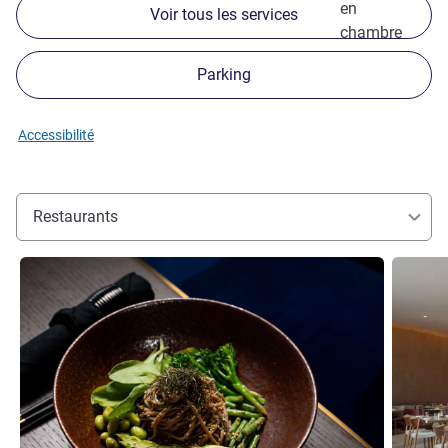
en
Voir tous les services
chambre
Parking
Accessibilité
Restaurants
Voir les détails
Voir les d