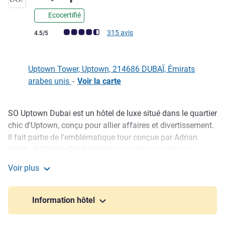
Ecocertifié
Note Avis clients (Note ALL)
315 avis
4.5/5
Uptown Tower, Uptown, 214686 DUBAÏ, Émirats
arabes unis
-
Voir la carte
SO Uptown Dubai est un hôtel de luxe situé dans le quartier
Description
chic d'Uptown, conçu pour allier affaires et divertissement.
Il fait partie de l'emblématique tour conçue par Adrian
Smith et Gordon Gill Architecture, le duo visionnaire
derrière la conception d e Burj Khalifa. L'hôtel SO Uptown
Voir plus
Dubai compte 188 chambres, une grande salle de bal, des
SO/ Uptown Dubai
salles de réunion, un spa, une piscine et des restaurants
haut de gamme. Proche de la marina de Dubaï, JBR et JLT,
Information hôtel
SO Uptown Dubai est le choix idéal.