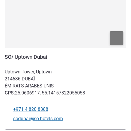
SO/ Uptown Dubai
Uptown Tower, Uptown
214686
DUBAÏ
ÉMIRATS ARABES UNIS
GPS
:
25.0606917, 55.14157322055058
+971 4 820 8888
Téléphone
Email de contact
sodubai@so-hotels.com