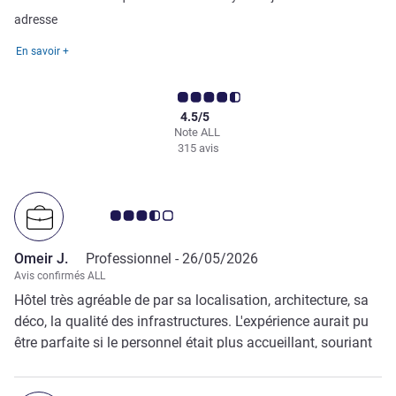
adresse
En savoir +
4.5/5
Note ALL
315 avis
Note Avis clients 3.5/5
Omeir J.
Professionnel -
26/05/2026
Avis confirmés ALL
Hôtel très agréable de par sa localisation, architecture, sa
déco, la qualité des infrastructures. L'expérience aurait pu
être parfaite si le personnel était plus accueillant, souriant
et moins indifférent. Les espaces communs sont excellent.
L'hôtel 5 étoiles, mais la formation et l'interaction avec le