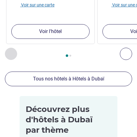
Voir sur une carte
Voir sur une 
Voir l'hôtel
Voi
Page
1
sur
2
, Nos autres établissements à proximité 1 :, Nos 
Précédent - Nos autres établissements à proximité
Sui
Tous nos hôtels à Hôtels à Dubaï
Découvrez plus
d'hôtels à Dubaï
par thème