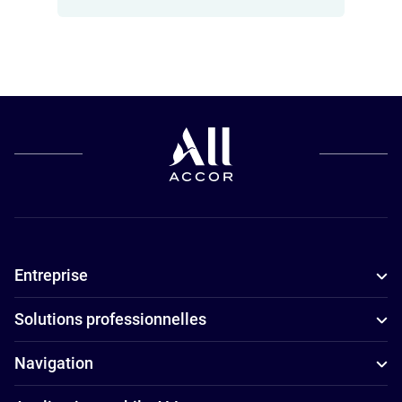
Hôtels pour
Hôtels avec
Hôtels
les petits
piscine à
4 étoiles à
budgets à
Dubai
Dubai
Dubai
Hôtels de
Appart'hôtels
Hôtels
luxe à Dubai
à Dubai
adaptés aux
Hôtels
familles à
d’affaires à
Dubai
Dubai
Entreprise
Hôtels avec
Hôtels avec
spa à Dubai
petit-déjeuner
Solutions professionnelles
Hôtels avec
à Dubai
parking à
Hôtels
Navigation
Dubai
5 étoiles à