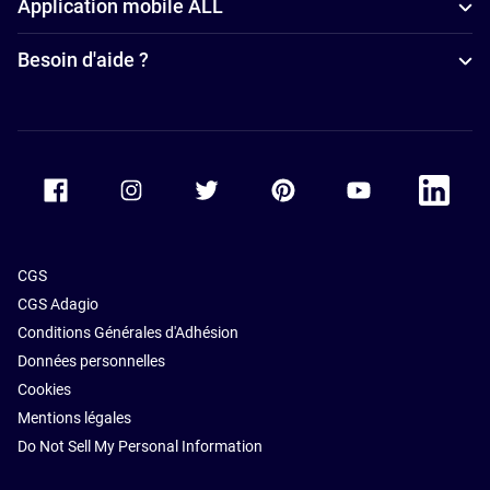
Application mobile ALL
Resorts à
Dubai
Dubai
Besoin d'aide ?
Accor Facebook
Accor Instagram
Accor Twitter
Accor Pinterest
Accor Youtube
Accor Li
CGS
CGS Adagio
Conditions Générales d'Adhésion
Données personnelles
Cookies
Mentions légales
Do Not Sell My Personal Information