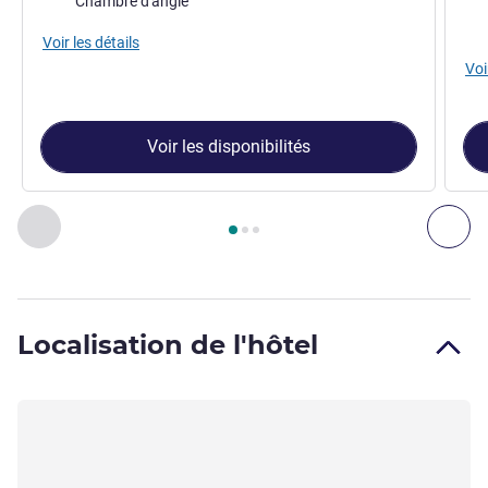
Chambre d'angle
Vue
Voir les détails
Voi
Voir les disponibilités
Page
1
sur
3
, Chambre 1 : Chambre Collection , Chambre 2 : S
Précédent - Chambre
Sui
Localisation de l'hôtel