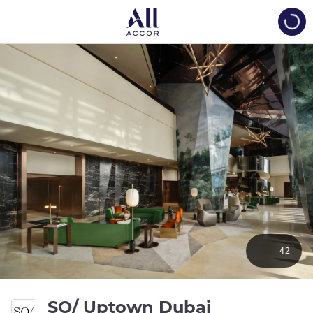
Load
42
5 étoiles
SO/ Uptown Dubai