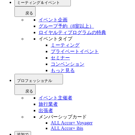
ミーティング＆イベント
戻る
イベント企画
グループ予約（8室以上）
ロイヤルティプログラムの特典
イベントタイプ
ミーティング
プライベートイベント
セミナー
コンベンション
もっと見る
プロフェッショナル
戻る
イベント主催者
旅行業者
出張者
メンバーシップカード
ALL Accor+ Voyager
ALL Accor+ ibis
追加で