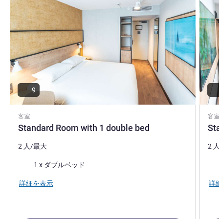
9
客室
客
Standard Room with 1 double bed
St
2 人/最大
2 
寝具
寝
1 x ダブルベッド
詳細を表示
詳