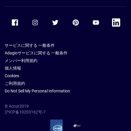
Accor Facebook
Accor Instagram
Accor Twitter
Accor Pinterest
Accor Youtube
Accor Li
サービスに関する 一般条件
Adagioサービスに関する 一般条件
メンバー利用規約
個人情報
Cookies
ご利用規約
Do Not Sell My Personal Information
© Accor2019
沪ICP备10203162号-7
SSL Secure – globalSign