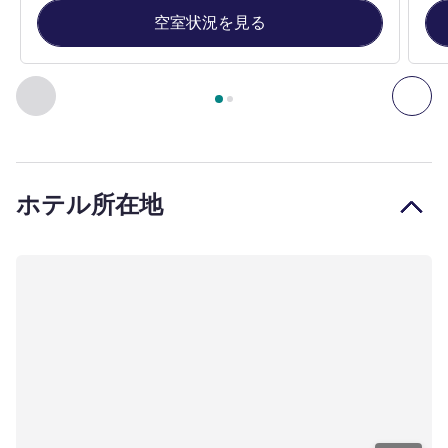
空室状況を見る
2
ページ中
1
ページ
, 客室 1 : Standard Room with 1 double b
前に戻る - 客室
次へ
ホテル所在地