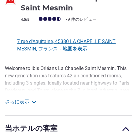
3 つ星
Saint Mesmin
お客さまの声 (確認済みレビュー アコーホテルズ)
79 件のレビュー
4.5/5
7 rue d'Aquitaine, 45380 LA CHAPELLE SAINT
MESMIN, フランス
-
地図を表示
Welcome to ibis Orléans La Chapelle Saint Mesmin. This
説明
new-generation ibis features 42 air-conditioned rooms,
including 3 singles. Ideally located near highways to Paris,
Bordeaux, and Tours, close to the ZI d'Ingré industrial area,
Saint-Jean-de-la-Ruelle, and just 10 minutes from
さらに表示
downtown Orléans by car or tram. Reception is open until
Ibis Orleans La Chapelle Saint Mesmin
10 p.m. Please contact us for any late arrivals.
Discover one of France's most beautiful and charming
当ホテルの客室
cities. The Ibis Orléans La Chapelle Saint Mesmin is easily