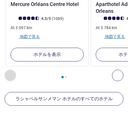
4 つ星
Mercure Orléans Centre Hotel
Aparthotel Ad
3 つ
Orleans
お客さまの声 (確認済みレビュー アコーホテルズ)
件のレビュー
お客さまの声 (確
4.3/5
(1089
)
4
At
3.097
km
At
3.784
km
地図で見る
地図で見る
ホテルを表示
ホテ
2
ページ中
1
ページ
, 周辺の他の施設 1 :, 周辺の他の施設 2 :,
前に戻る - 周辺の他の施設
次へ
ラシャペルサンメマン ホテルのすべてのホテル