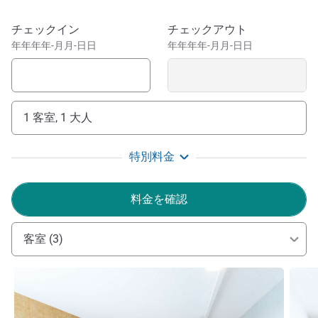
reached via exit 1 of the A10 and is 200m from the tram
station. Orléans may surprise you!
このホテルを予約
チェックイン
チェックアウト
年年年年-月月-日日
年年年年-月月-日日
For a discovery of the beautiful city of Orleans or a
professional trip, the location of our hotel is ideal. Our
team will be happy to welcome you.
ROMAIN ABASYAN ホテル経営
1 客室, 1 大人
特別料金
料金を確認
客室 (3)
詳細を表示
詳細