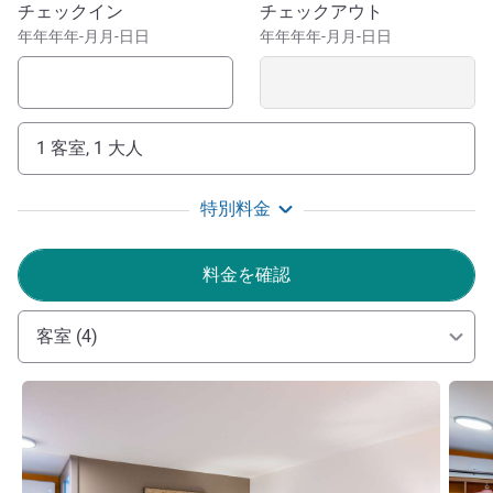
Maison Descartes.
このホテルを予約
チェックイン
チェックアウト
年年年年-月月-日日
年年年年-月月-日日
Our team is so excited to greet you with a smile to our
completely renovated hotel.
Julie SANTANA ホテル経営
1 客室, 1 大人
特別料金
料金を確認
客室 (4)
詳細を表示
詳細