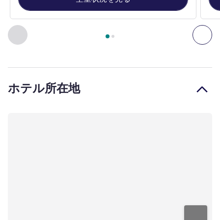
2
ページ中
1
ページ
, 客室 1 : POP Room 1 double bed , 客室 2 
前に戻る - 客室
次へ
ホテル所在地