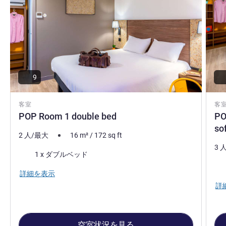
9
客室
客
POP Room 1 double bed
PO
so
2 人/最大
16
m²
/
172
sq ft
3 
寝具
1 x ダブルベッド
寝
詳細を表示
詳
空室状況を見る