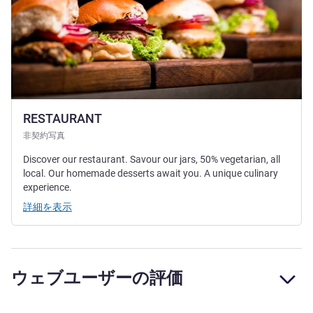
RESTAURANT
非契約写真
Discover our restaurant. Savour our jars, 50% vegetarian, all
local. Our homemade desserts await you. A unique culinary
experience.
詳細を表示
ウェブユーザーの評価