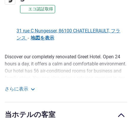
エコ認証取得
31 rue C Nungesser, 86100 CHATELLERAULT, フラ
ンス
-
地図を表示
Discover our completely renovated Greet Hotel. Open 24
説明
hours a day, it offers a calm and comfortable environment.
Our hotel has 56 air-conditioned rooms for business and
family stays. You can also enjoy a relaxing moment in our
bar. For lunch and dinner (7 days a week), our restaurant
さらに表示
serves homemade jars and desserts. In the morning, a
greet Hotel Chatellerault
buffet breakfast awaits you in our friendly breakfast room.
Based in Châtellerault, a few miles from Futuroscope, our
当ホテルの客室
town has a rich and varied heritage. Discover architectural
treasures: old theatre, Henri IV bridge, Hogues bridge,