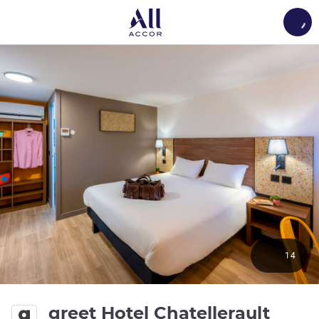
Load
14
3 つ
greet Hotel Chatellerault