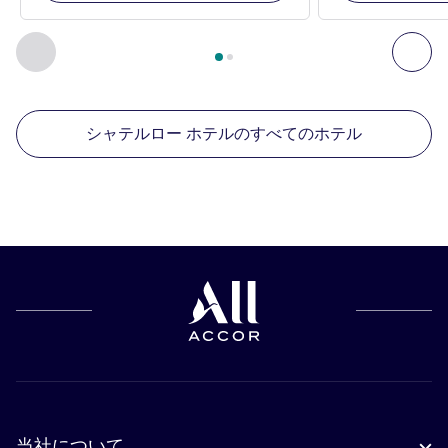
2
ページ中
1
ページ
, 周辺の他の施設 1 :, 周辺の他の施設 2 :,
前に戻る - 周辺の他の施設
次へ
シャテルロー ホテルのすべてのホテル
当社について