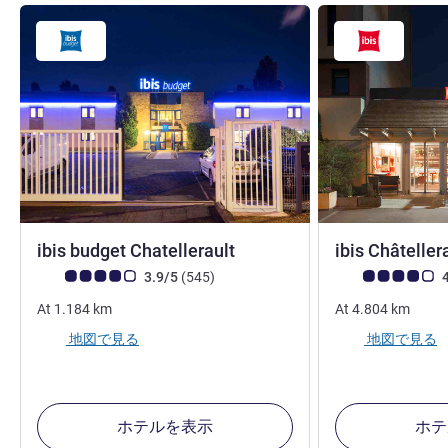
2 つ星
ibis budget Chatellerault
ibis Châteller
お客さまの声 (確認済みレビュー アコーホテルズ)
件のレビュー
お客さまの声 (確
3.9/5
(545
)
4
At
1.184
km
At
4.804
km
地図で見る
地図で見る
ホテルを表示
ホテ