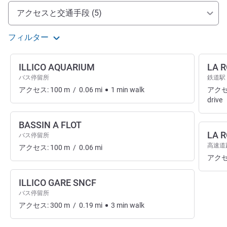
アクセスと交通機関
アクセスと交通手段 (5)
フィルター
ILLICO AQUARIUM
LA R
バス停留所
鉄道駅
アクセス:
100
m
/
0.06
mi
1
min
walk
アクセ
drive
BASSIN A FLOT
LA 
バス停留所
高速道
アクセス:
100
m
/
0.06
mi
アクセ
ILLICO GARE SNCF
バス停留所
アクセス:
300
m
/
0.19
mi
3
min
walk