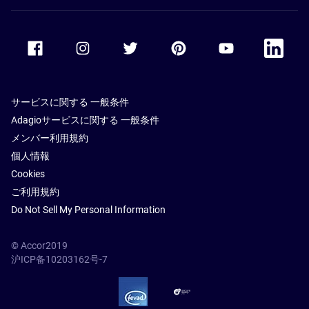
Accor Facebook
Accor Instagram
Accor Twitter
Accor Pinterest
Accor Youtube
Accor Li
サービスに関する 一般条件
Adagioサービスに関する 一般条件
メンバー利用規約
個人情報
Cookies
ご利用規約
Do Not Sell My Personal Information
© Accor2019
沪ICP备10203162号-7
SSL Secure – globalSign