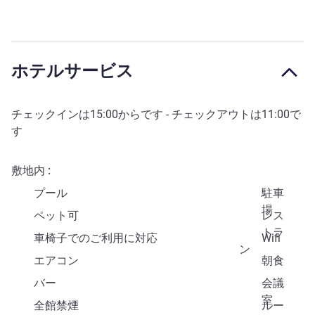
ホテルサービス
チェックインは
15:00
からです - チェックアウトは
11:00
で
す
敷地内
プール
駐車
場
ペット可
レス
トラ
車椅子でのご利用に対応
Wifi
ン
エアコン
朝食
バー
会議
室
全館禁煙
ルー