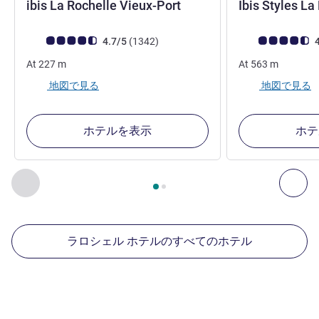
3 つ星
ibis La Rochelle Vieux-Port
Ibis Styles La
お客さまの声 (確認済みレビュー アコーホテルズ)
件のレビュー
お客さまの声 (確
4.7/5
(1342
)
4
At
227
m
At
563
m
地図で見る
地図で見る
ホテルを表示
ホテ
2
ページ中
1
ページ
, 周辺の他の施設 1 :, 周辺の他の施設 2 :,
前に戻る - 周辺の他の施設
次へ
ラロシェル ホテルのすべてのホテル