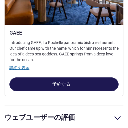
GAEE
Introducing GAEE, La Rochelle panoramic bistro restaurant.
Our chef came up with the name, which for him represents the
idea of a deep sea goddess. GAEE springs from a deep love
for the ocean.
詳細を表示
予約する
ウェブユーザーの評価