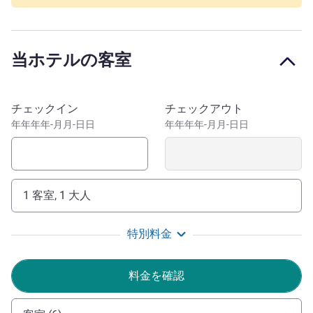
In an ideal downtown location that's 5 minutes' walk from
the train station, our hotel in La Rochelle is within easy
reach of Porte Océane's tourist sites. Stay close to the
当ホテルの客室
aquarium and maritime museum; also a stone's throw
from the Old Port's famous towers and less than 2 miles
from Minimes Beach. Don't miss out on the chance to
このホテルを予約
チェックイン
チェックアウト
explore Île de Ré or the green canals at Poitevin Marsh!
年年年年-月月-日日
年年年年-月月-日日
Beautiful La Rochelle is a hub for culture and food. Visit
the city's aquarium, towers or museums. Embark on a
sailing tour of the islands and enjoy some downtime
around local and seasonal cuisine.
1 客室, 1 大人
Welcome to the Mercure La Rochelle Vieux-Port.
特別料金
Discover and fully enjoy this hotel and all of its spaces
(Gaée restaurant, bar, swimming pool and terrace).
料金を確認
Patricia BLONDEL ホテル経営