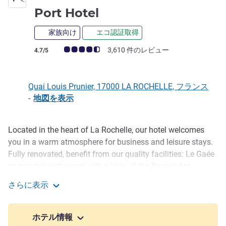
4 つ星
Port Hotel
家族向け
エコ認証取得
お客さまの声 (確認済みレビュー アコーホテルズ)
3,610 件のレビュー
4.7/5
Quai Louis Prunier, 17000 LA ROCHELLE, フランス
-
地図を表示
Located in the heart of La Rochelle, our hotel welcomes
説明
you in a warm atmosphere for business and leisure stays.
Fully renovated, benefit from our quality facilities: Le Gaée
panoramic restaurant with a view of the Bassin des
Chalutiers and the towers of La Rochelle, a cocktail bar, a
さらに表示
pool with large terrace and a gym. Ideal for professional or
Mercure La Rochelle Vieux-Port Hotel
private events, our hotel has 10,760 sq.ft of modular
rooms.
ホテル情報