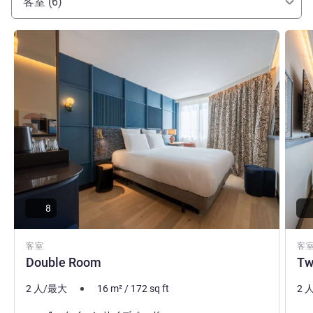
客室 (6)
詳細を表示
詳細
8
客室
客
Double Room
Tw
2 人/最大
16
m²
/
172
sq ft
2 
寝具
寝