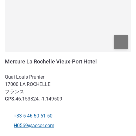
Mercure La Rochelle Vieux-Port Hotel
Quai Louis Prunier
17000
LA ROCHELLE
フランス
GPS
:
46.153824, -1.149509
+33 5 46 50 61 50
電話番号
Eメール
H0569@accor.com