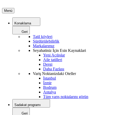
Menü
Konaklama
Geri
Tatil köyleri
Sürdürülebilirlik
Markalarımız
Seyahatiniz İçin Esin Kaynaklari
Yeni Açılışlar
Aile tatilleri
Dergi
Daha Fazlası
Variş Noktanizdaki Oteller
İstanbul
İzmir
Bodrum
Antalya
Tüm varış noktalarını görün
Sadakat programı
Geri