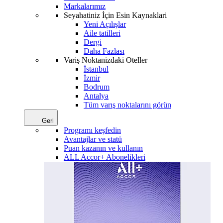
Markalarımız
Seyahatiniz İçin Esin Kaynaklari
Yeni Açılışlar
Aile tatilleri
Dergi
Daha Fazlası
Variş Noktanizdaki Oteller
İstanbul
İzmir
Bodrum
Antalya
Tüm varış noktalarını görün
Geri
Programı keşfedin
Avantajlar ve statü
Puan kazanın ve kullanın
ALL Accor+ Abonelikleri