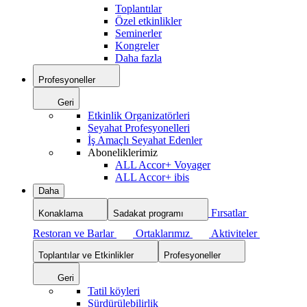
Toplantılar
Özel etkinlikler
Seminerler
Kongreler
Daha fazla
Profesyoneller
Geri
Etkinlik Organizatörleri
Seyahat Profesyonelleri
İş Amaçlı Seyahat Edenler
Aboneliklerimiz
ALL Accor+ Voyager
ALL Accor+ ibis
Daha
Fırsatlar
Konaklama
Sadakat programı
Restoran ve Barlar
Ortaklarımız
Aktiviteler
Toplantılar ve Etkinlikler
Profesyoneller
Geri
Tatil köyleri
Sürdürülebilirlik