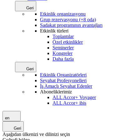
Geri
Etkinlik organizasyonu
Grup rezervasyonu (+8 oda)
Sadakat programının avantajları
Etkinlik türleri
Toplantılar
Özel etkinlikler
Seminerler
Kongreler
Daha fazla
Geri
Etkinlik Organizatörleri
Seyahat Profesyonelleri
İş Amaçlı Seyahat Edenler
Aboneliklerimiz
ALL Accor+ Voyager
ALL Accor+ ibis
en
Geri
Aşağıdan ülkenizi ve dilinizi seçin
Coğrafi bölge