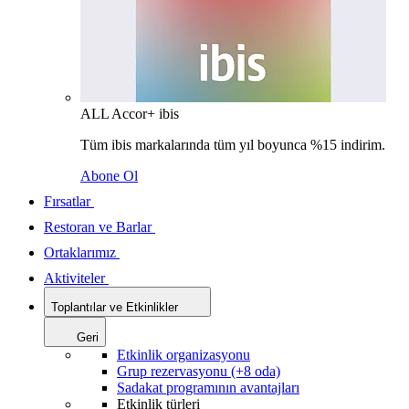
ALL Accor+ ibis
Tüm ibis markalarında tüm yıl boyunca %15 indirim.
Abone Ol
Fırsatlar
Restoran ve Barlar
Ortaklarımız
Aktiviteler
Toplantılar ve Etkinlikler
Geri
Etkinlik organizasyonu
Grup rezervasyonu (+8 oda)
Sadakat programının avantajları
Etkinlik türleri