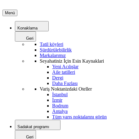
Menü
Konaklama
Geri
Tatil köyleri
Sürdürülebilirlik
Markalarımız
Seyahatiniz İçin Esin Kaynaklari
Yeni Açılışlar
Aile tatilleri
Dergi
Daha Fazlası
Variş Noktanizdaki Oteller
İstanbul
İzmir
Bodrum
Antalya
Tüm varış noktalarını görün
Sadakat programı
Geri