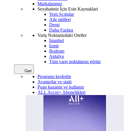
Markalarımız
Seyahatiniz İçin Esin Kaynaklari
Yeni Açılışlar
Aile tatilleri
Dergi
Daha Fazlası
Variş Noktanizdaki Oteller
İstanbul
İzmir
Bodrum
Antalya
Tüm varış noktalarını görün
Geri
Programı keşfedin
Avantajlar ve statü
Puan kazanın ve kullanın
ALL Accor+ Abonelikleri