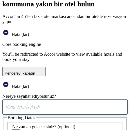
konumuna yakın bir otel bulun
Accor’un 45’ten fazla otel markası arasından bir otelde rezervasyon
yapın
Hata (lar)
Core booking engine
You’ll be redirected to Accor website to view available hotels and
book your stay
Pencereyi kapatın
Hata (lar)
Nereye seyahat ediyorsunuz?
0
öneri
Booking Dates
bulundu
Ne zaman geleceksiniz?
(optional)