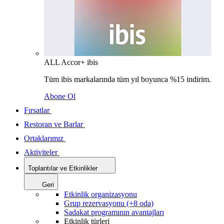
ALL Accor+ ibis
Tüm ibis markalarında tüm yıl boyunca %15 indirim.
Abone Ol
Fırsatlar
Restoran ve Barlar
Ortaklarımız
Aktiviteler
Toplantılar ve Etkinlikler
Geri
Etkinlik organizasyonu
Grup rezervasyonu (+8 oda)
Sadakat programının avantajları
Etkinlik türleri