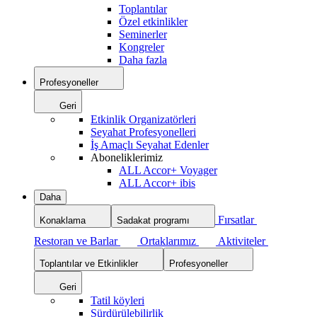
Toplantılar
Özel etkinlikler
Seminerler
Kongreler
Daha fazla
Profesyoneller
Geri
Etkinlik Organizatörleri
Seyahat Profesyonelleri
İş Amaçlı Seyahat Edenler
Aboneliklerimiz
ALL Accor+ Voyager
ALL Accor+ ibis
Daha
Fırsatlar
Konaklama
Sadakat programı
Restoran ve Barlar
Ortaklarımız
Aktiviteler
Toplantılar ve Etkinlikler
Profesyoneller
Geri
Tatil köyleri
Sürdürülebilirlik