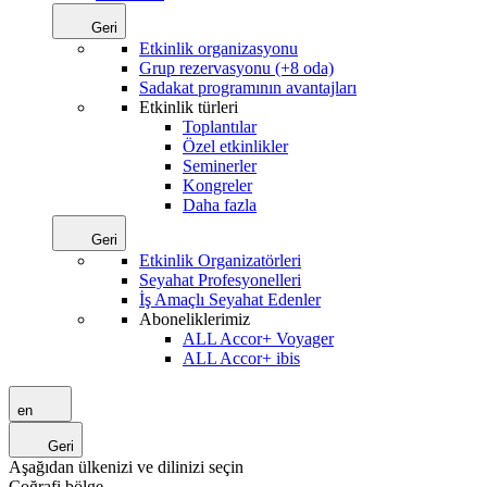
Geri
Etkinlik organizasyonu
Grup rezervasyonu (+8 oda)
Sadakat programının avantajları
Etkinlik türleri
Toplantılar
Özel etkinlikler
Seminerler
Kongreler
Daha fazla
Geri
Etkinlik Organizatörleri
Seyahat Profesyonelleri
İş Amaçlı Seyahat Edenler
Aboneliklerimiz
ALL Accor+ Voyager
ALL Accor+ ibis
en
Geri
Aşağıdan ülkenizi ve dilinizi seçin
Coğrafi bölge