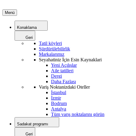
Menü
Konaklama
Geri
Tatil köyleri
Sürdürülebilirlik
Markalarımız
Seyahatiniz İçin Esin Kaynaklari
Yeni Açılışlar
Aile tatilleri
Dergi
Daha Fazlası
Variş Noktanizdaki Oteller
İstanbul
İzmir
Bodrum
Antalya
Tüm varış noktalarını görün
Sadakat programı
Geri