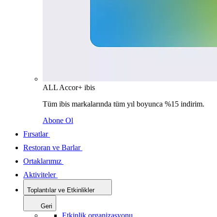
ALL Accor+ ibis
Tüm ibis markalarında tüm yıl boyunca %15 indirim.
Abone Ol
Fırsatlar
Restoran ve Barlar
Ortaklarımız
Aktiviteler
Toplantılar ve Etkinlikler
Geri
Etkinlik organizasyonu