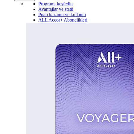
Programı keşfedin
Avantajlar ve statü
Puan kazanın ve kullanın
ALL Accor+ Abonelikleri