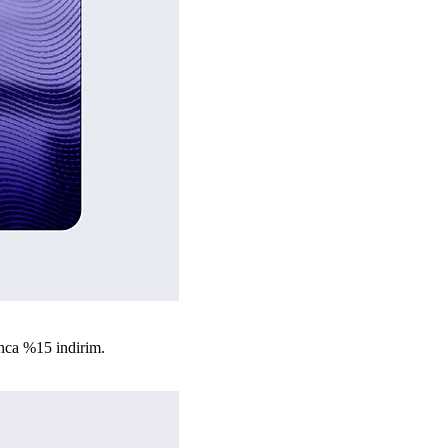
nca %15 indirim.