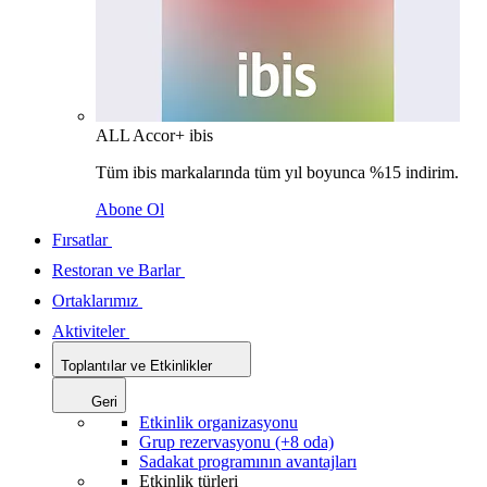
ALL Accor+ ibis
Tüm ibis markalarında tüm yıl boyunca %15 indirim.
Abone Ol
Fırsatlar
Restoran ve Barlar
Ortaklarımız
Aktiviteler
Toplantılar ve Etkinlikler
Geri
Etkinlik organizasyonu
Grup rezervasyonu (+8 oda)
Sadakat programının avantajları
Etkinlik türleri