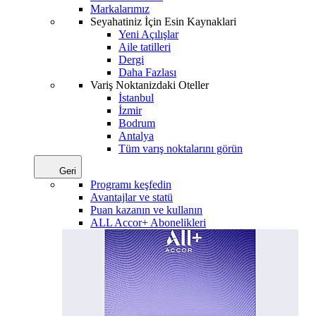
Markalarımız
Seyahatiniz İçin Esin Kaynaklari
Yeni Açılışlar
Aile tatilleri
Dergi
Daha Fazlası
Variş Noktanizdaki Oteller
İstanbul
İzmir
Bodrum
Antalya
Tüm varış noktalarını görün
Geri
Programı keşfedin
Avantajlar ve statü
Puan kazanın ve kullanın
ALL Accor+ Abonelikleri