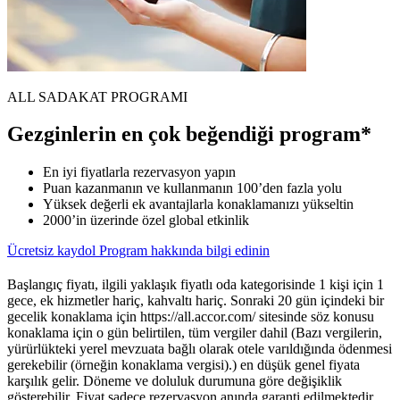
ALL SADAKAT PROGRAMI
Gezginlerin en çok beğendiği program*
En iyi fiyatlarla rezervasyon yapın
Puan kazanmanın ve kullanmanın 100’den fazla yolu
Yüksek değerli ek avantajlarla konaklamanızı yükseltin
2000’in üzerinde özel global etkinlik
Ücretsiz kaydol
Program hakkında bilgi edinin
Başlangıç fiyatı, ilgili yaklaşık fiyatlı oda kategorisinde 1 kişi için 1
gece, ek hizmetler hariç, kahvaltı hariç. Sonraki 20 gün içindeki bir
gecelik konaklama için https://all.accor.com/ sitesinde söz konusu
konaklama için o gün belirtilen, tüm vergiler dahil (Bazı vergilerin,
yürürlükteki yerel mevzuata bağlı olarak otele varıldığında ödenmesi
gerekebilir (örneğin konaklama vergisi).) en düşük genel fiyata
karşılık gelir. Döneme ve doluluk durumuna göre değişiklik
gösterebilir. Fiyat sadece rezervasyon anında garanti edilmektedir.