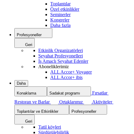
Toplantılar
Özel etkinlikler
Seminerler
Kongreler
Daha fazla
Profesyoneller
Geri
Etkinlik Organizatörleri
Seyahat Profesyonelleri
İş Amaçlı Seyahat Edenler
Aboneliklerimiz
ALL Accor+ Voyager
ALL Accor+ ibis
Daha
Fırsatlar
Konaklama
Sadakat programı
Restoran ve Barlar
Ortaklarımız
Aktiviteler
Toplantılar ve Etkinlikler
Profesyoneller
Geri
Tatil köyleri
Sürdürülebilirlik