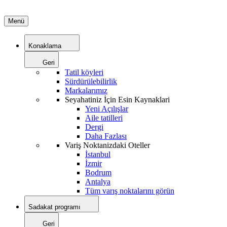
Menü
Konaklama
Geri
Tatil köyleri
Sürdürülebilirlik
Markalarımız
Seyahatiniz İçin Esin Kaynaklari
Yeni Açılışlar
Aile tatilleri
Dergi
Daha Fazlası
Variş Noktanizdaki Oteller
İstanbul
İzmir
Bodrum
Antalya
Tüm varış noktalarını görün
Sadakat programı
Geri