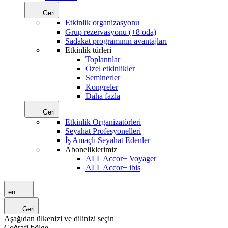
Geri
Etkinlik organizasyonu
Grup rezervasyonu (+8 oda)
Sadakat programının avantajları
Etkinlik türleri
Toplantılar
Özel etkinlikler
Seminerler
Kongreler
Daha fazla
Geri
Etkinlik Organizatörleri
Seyahat Profesyonelleri
İş Amaçlı Seyahat Edenler
Aboneliklerimiz
ALL Accor+ Voyager
ALL Accor+ ibis
en
Geri
Aşağıdan ülkenizi ve dilinizi seçin
Coğrafi bölge