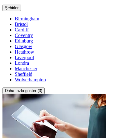
Şehirler
Birmingham
Bristol
Cardiff
Coventry
Edinburg
Glasgow
Heathrow
Liverpool
Londra
Manchester
Sheffield
Wolverhampton
Daha fazla göster (3)