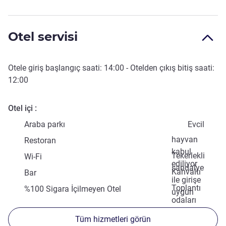
Otel servisi
Otele giriş başlangıç saati:
14:00
- Otelden çıkış bitiş saati:
12:00
Otel içi
Araba parkı
Evcil
hayvan
Restoran
kabul
Tekerlekli
Wi-Fi
ediliyor
sandalye
Kahvaltı
Bar
ile girişe
Toplantı
%100 Sigara İçilmeyen Otel
uygun
odaları
Tüm hizmetleri görün