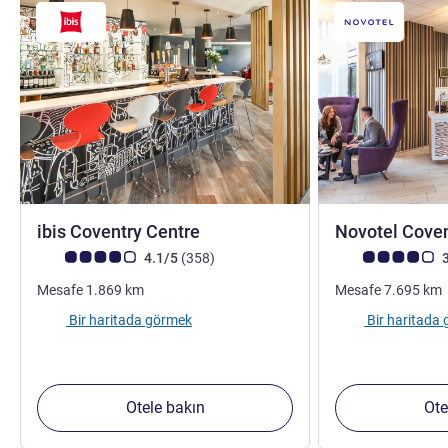
3 yıldız
ibis Coventry Centre
Novotel Cove
Avis müşterileri puanı (ALL Puanlama)
görüş
Avis müşterileri 
4.1/5
(358
)
3
Mesafe
1.869
km
Mesafe
7.695
km
Bir haritada görmek
Bir haritada
Otele bakın
Ote