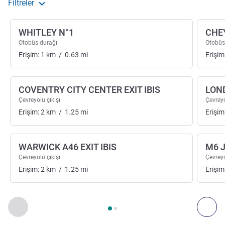
Filtreler
WHITLEY N°1
CHE
Otobüs durağı
Otobüs
Erişim:
1
km
/
0.63
mi
Erişim
COVENTRY CITY CENTER EXIT IBIS
LOND
Çevreyolu çıkışı
Çevreyo
Erişim:
2
km
/
1.25
mi
Erişim
WARWICK A46 EXIT IBIS
M6 
Çevreyolu çıkışı
Çevreyo
Erişim:
2
km
/
1.25
mi
Erişim
Sayfa
1
/
2
, Erişim ve Ulaşım 1 :, Erişim ve Ulaşım 2 :
Önceki - Erişim ve Ulaşım
Son