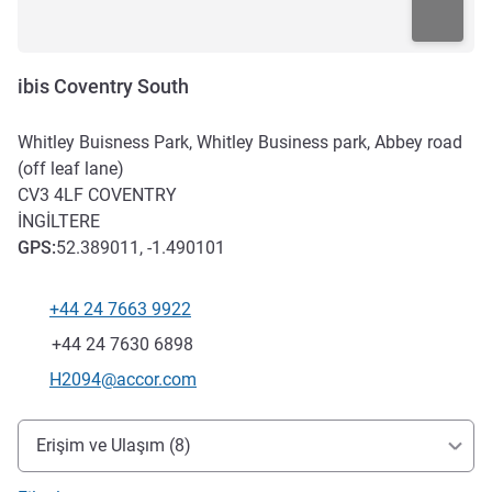
ibis Coventry South
Whitley Buisness Park, Whitley Business park, Abbey road
(off leaf lane)
CV3 4LF
COVENTRY
İNGILTERE
GPS
:
52.389011, -1.490101
+44 24 7663 9922
Telefon
Faks
+44 24 7630 6898
İletişim için e-posta
H2094@accor.com
Erişim ve ulaşım
Erişim ve Ulaşım (8)