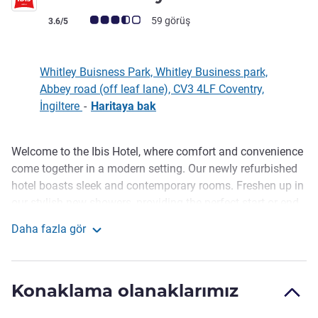
Avis müşterileri puanı (ALL Puanlama)
59 görüş
3.6/5
Whitley Buisness Park, Whitley Business park,
Abbey road (off leaf lane), CV3 4LF Coventry,
İngiltere
-
Haritaya bak
Welcome to the Ibis Hotel, where comfort and convenience
Açıklama
come together in a modern setting. Our newly refurbished
hotel boasts sleek and contemporary rooms. Freshen up in
our stylish new showers, providing the perfect start or end
to your day. The upgraded reception area offers a warm
Daha fazla gör
welcome, ensuring a smooth and hassle-free check-in. For
ibis Coventry South
added peace of mind, we provide a secure gated car park,
so you can rest assured that your vehicle is safe and
Konaklama olanaklarımız
protected. Enjoy a pleasant stay with us!
Located near Coventry's top attractions, our hotel offers