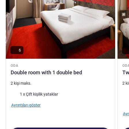
6
ODA
OD
Double room with 1 double bed
Tw
2 kişi maks.
2 k
Şilte
Şilt
1 x Çift kişilik yataklar
Man
Ayrıntıları göster
Ayr