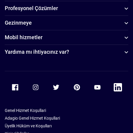
Profesyonel Çözümler
Gezinmeye
Mobil hizmetler
Yardıma mı ihtiyacınız var?
Accor Facebook
Accor Instagram
Accor Twitter
Accor Pinterest
Accor Youtube
Accor Li
Genel Hizmet Koşullari
Adagio Genel Hizmet Koşullari
Üyelik Hüküm ve Koşulları