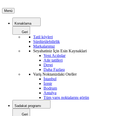
Menü
Konaklama
Geri
Tatil köyleri
Sürdürülebilirlik
Markalarımız
Seyahatiniz İçin Esin Kaynaklari
Yeni Açılışlar
Aile tatilleri
Dergi
Daha Fazlası
Variş Noktanizdaki Oteller
İstanbul
İzmir
Bodrum
Antalya
Tüm varış noktalarını görün
Sadakat programı
Geri