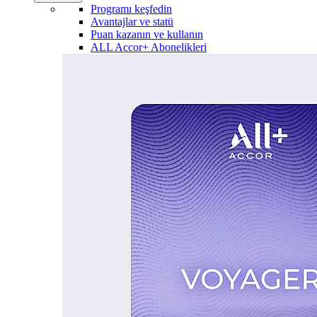
Programı keşfedin
Avantajlar ve statü
Puan kazanın ve kullanın
ALL Accor+ Abonelikleri