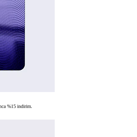
nca %15 indirim.