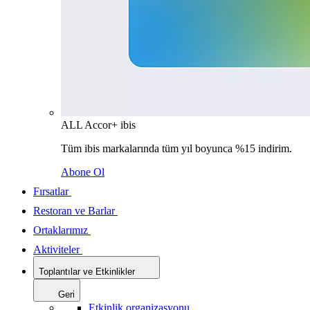
ALL Accor+ ibis
Tüm ibis markalarında tüm yıl boyunca %15 indirim.
Abone Ol
Fırsatlar
Restoran ve Barlar
Ortaklarımız
Aktiviteler
Toplantılar ve Etkinlikler
Geri
Etkinlik organizasyonu