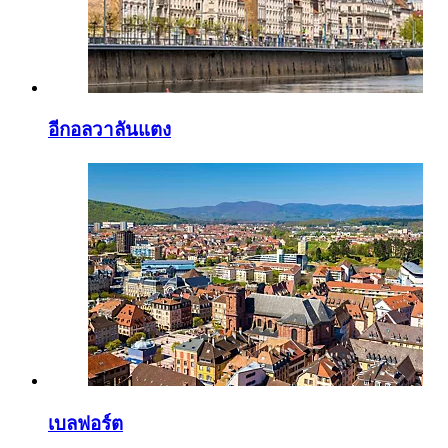
อีกอลวาลันแตง
เบลฟอร์ต