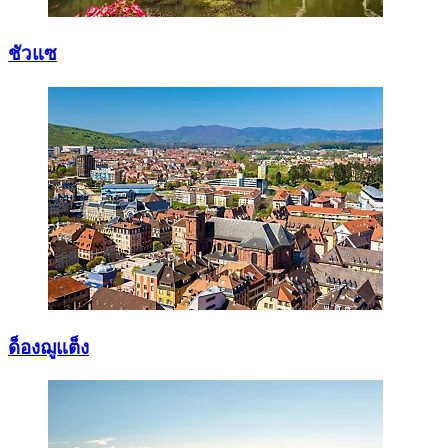
ชัวแซ
ด็องฌูแต็ง