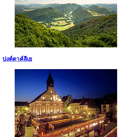
ปงต์ตาค์ลีเย