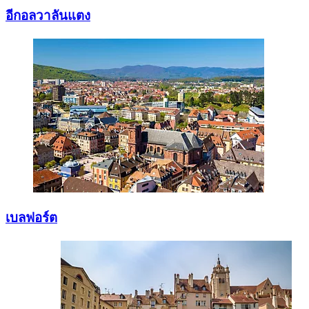
อีกอลวาลันแตง
เบลฟอร์ต