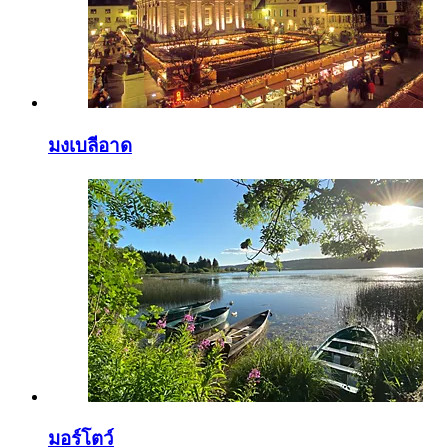
มงเบลีอาด
มอร์โตว์