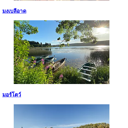
มงเบลีอาด
มอร์โตว์