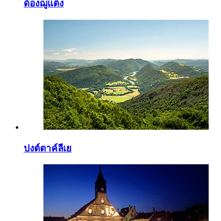
ด็องฌูแต็ง
ปงต์ตาค์ลีเย