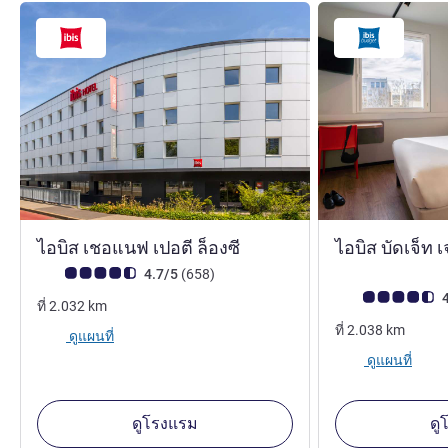
3 ดาว
ไอบิส เชอแนฟ เปอตี ล็องซี
ไอบิส บัดเจ็ท เ
คะแนนความคิดเห็นจากแขก (เรทติ้งบน ALL)
รีวิว รายการ
4.7/5
(658
)
คะแนนความคิดเห็
4
ที่
2.032
km
ที่
2.038
km
ดูแผนที่
ดูแผนที่
ดูโรงแรม
ดู