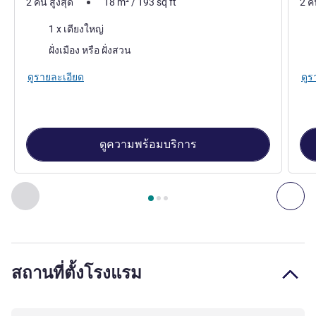
2 คน สูงสุด
18
m²
/
193
sq ft
2 ค
เครื่องนอน
เคร
1 x เตียงใหญ่
วิว:
วิว:
ฝั่งเมือง หรือ ฝั่งสวน
ดูรายละเอียด
ดูร
ดูความพร้อมบริการ
หน้า
1
จาก
3
, ห้องพัก 1 : Standard Room with 1 double bed , 
ก่อนหน้า - ห้องพัก
ถัดไ
สถานที่ตั้งโรงแรม