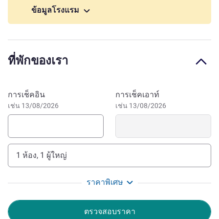
pleasure.
ข้อมูลโรงแรม
WHAM! BAM! KAPOW! Dive into the wonderful world of
comics at the unique ibis Styles Genève Carouge. Genevan
artists Zep, Buche, Tom Tirabosco, Exem, Albertine and
ที่พักของเรา
Frederik Peeters have transformed this comfortable hotel
into an enchanting dreamland. Each floor has been
decorated by one of these comic-book masters to produce
จองโรงแรมนี้
การเช็คอิน
การเช็คเอาท์
six unique and captivating worlds. So all that's left for you
เช่น 13/08/2026
เช่น 13/08/2026
to do is choose your favourite! For a full experience, the
concept extends to the lobby with a comic-book library.
Looking for originality? Why not let yourself be tempted
by a unique experience, full of discoveries. Come and visit
1 ห้อง, 1 ผู้ใหญ่
us, we look forward to meeting you.
CELINE LAUZY ฝ่ายบริหารโรงแรม
ราคาพิเศษ
ตรวจสอบราคา