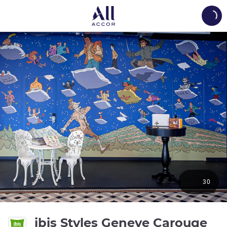
Load
30
3 ด
ibis Styles Geneve Carouge