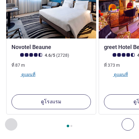
4 ดาว
Novotel Beaune
greet Hotel 
คะแนนความคิดเห็นจากแขก (เรทติ้งบน ALL)
รีวิว รายการ
คะแนนความคิดเห็
4.6/5
(2728
)
4
ที่
87
m
ที่
373
m
ดูแผนที่
ดูแผนที่
ดูโรงแรม
ดู
หน้า
1
จาก
2
, สถานประกอบการอื่นของเราที่อยู่ใกล้เคียง 1 :, ส
ก่อนหน้า - สถานประกอบการอื่นของเราที่อยู่ใกล้เคียง
ถัด