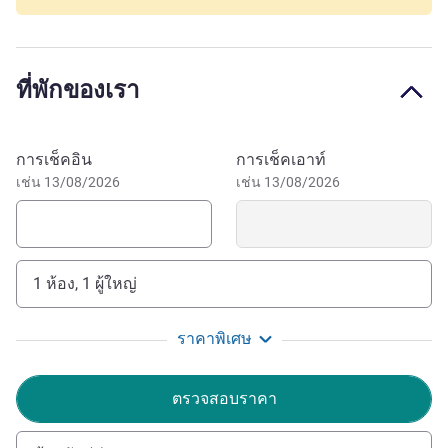
At the crossroads of three major highways, Beaune is a
business center, a city of culture and a sports city, with
many amenities. So many activities that are easy to
ที่พักของเรา
access for your next visits. Exterior fitted out with terrace
and wooden table, interior decoration with the Ibis Budget
smart sport. Our hotel does not have an elevator and has
จองโรงแรมนี้
การเช็คอิน
การเช็คเอาท์
two floors. The whole team welcomes you for new
เช่น 13/08/2026
เช่น 13/08/2026
adventures!
Beaune, perle de la Bourgogne, séduit par ses vignobles
renommés, son architecture médiévale, et les hospices
emblématiques. Ville historique, riche en saveurs et en
1 ห้อง, 1 ผู้ใหญ่
culture, Beaune célèbre l'art de vivre bourguignon.
ราคาพิเศษ
Bienvenue à notre charmant hôtel à Beaune! Nous
sommes ravis de vous accueillir. Profitez pleinement de
votre séjour dans notre écrin de confort et partez à la
ตรวจสอบราคา
découverte des trésors de notre ville.
Bien cordialement