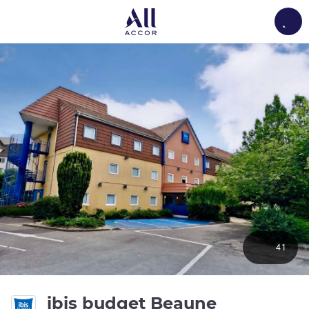
Load
41
2 ดาว
ibis budget Beaune