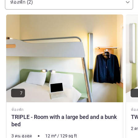
ห้องพัก (2)
Directeur : Mr ZIOU MBAREK
Mbarek ZIOU ฝ่ายบริหารโรงแรม
ดูรายละเอียด
ดูรายล
7
ห้องพัก
ห้อง
TRIPLE - Room with a large bed and a bunk
TW
bed
2 ค
3 คน สูงสุด
12
m²
/
129
sq ft