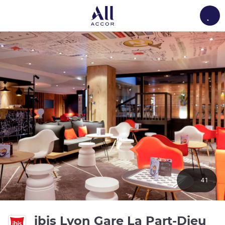
Load
41
3 ด
ibis Lyon Gare La Part-Dieu